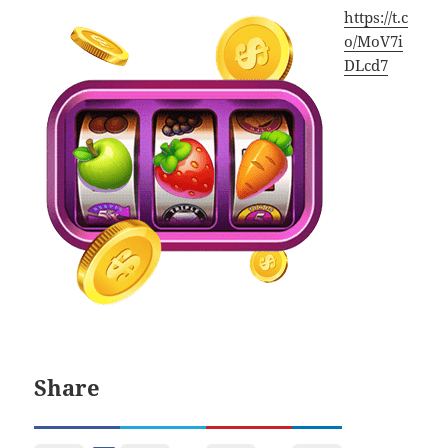
https://t.c
o/MoV7i
DLcd7
Share