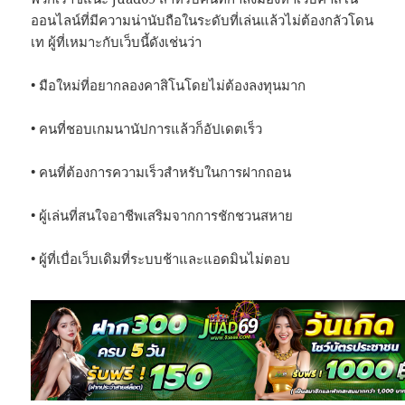
ออนไลน์ที่มีความน่านับถือในระดับที่เล่นแล้วไม่ต้องกลัวโดน
เท ผู้ที่เหมาะกับเว็บนี้ดังเช่นว่า
• มือใหม่ที่อยากลองคาสิโนโดยไม่ต้องลงทุนมาก
• คนที่ชอบเกมนานัปการแล้วก็อัปเดตเร็ว
• คนที่ต้องการความเร็วสำหรับในการฝากถอน
• ผู้เล่นที่สนใจอาชีพเสริมจากการชักชวนสหาย
• ผู้ที่เบื่อเว็บเดิมที่ระบบช้าและแอดมินไม่ตอบ