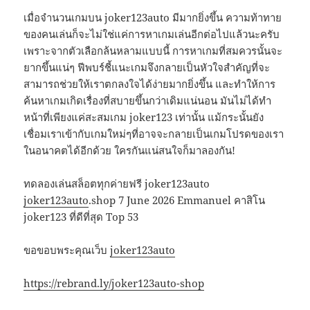
เมื่อจำนวนเกมบน joker123auto มีมากยิ่งขึ้น ความท้าทาย
ของคนเล่นก็จะไม่ใช่แค่การหาเกมเล่นอีกต่อไปแล้วนะครับ
เพราะจากตัวเลือกล้นหลามแบบนี้ การหาเกมที่สมควรนั้นจะ
ยากขึ้นแน่ๆ ฟีพบร์ชี้แนะเกมจึงกลายเป็นหัวใจสำคัญที่จะ
สามารถช่วยให้เราตกลงใจได้ง่ายมากยิ่งขึ้น และทำให้การ
ค้นหาเกมเกิดเรื่องที่สบายขึ้นกว่าเดิมแน่นอน มันไม่ได้ทำ
หน้าที่เพียงแค่สะสมเกม joker123 เท่านั้น แม้กระนั้นยัง
เชื่อมเราเข้ากับเกมใหม่ๆที่อาจจะกลายเป็นเกมโปรดของเรา
ในอนาคตได้อีกด้วย ใครกันแน่สนใจก็มาลองกัน!
ทดลองเล่นสล็อตทุกค่ายฟรี joker123auto
joker123auto
.shop 7 June 2026 Emmanuel คาสิโน
joker123 ที่ดีที่สุด Top 53
ขอขอบพระคุณเว็บ
joker123auto
https://rebrand.ly/joker123auto-shop