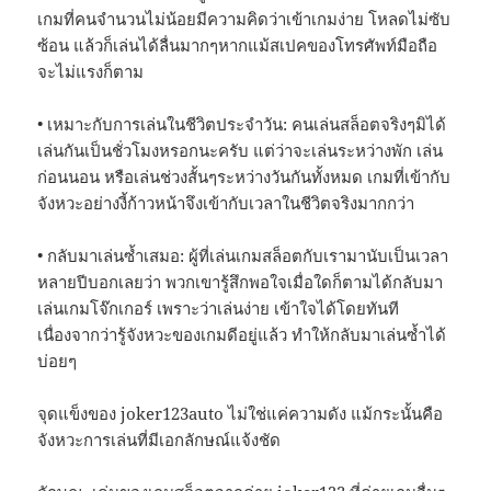
เกมที่คนจำนวนไม่น้อยมีความคิดว่าเข้าเกมง่าย โหลดไม่ซับ
ซ้อน แล้วก็เล่นได้ลื่นมากๆหากแม้สเปคของโทรศัพท์มือถือ
จะไม่แรงก็ตาม
• เหมาะกับการเล่นในชีวิตประจำวัน: คนเล่นสล็อตจริงๆมิได้
เล่นกันเป็นชั่วโมงหรอกนะครับ แต่ว่าจะเล่นระหว่างพัก เล่น
ก่อนนอน หรือเล่นช่วงสั้นๆระหว่างวันกันทั้งหมด เกมที่เข้ากับ
จังหวะอย่างงี้ก้าวหน้าจึงเข้ากับเวลาในชีวิตจริงมากกว่า
• กลับมาเล่นซ้ำเสมอ: ผู้ที่เล่นเกมสล็อตกับเรามานับเป็นเวลา
หลายปีบอกเลยว่า พวกเขารู้สึกพอใจเมื่อใดก็ตามได้กลับมา
เล่นเกมโจ๊กเกอร์ เพราะว่าเล่นง่าย เข้าใจได้โดยทันที
เนื่องจากว่ารู้จังหวะของเกมดีอยู่แล้ว ทำให้กลับมาเล่นซ้ำได้
บ่อยๆ
จุดแข็งของ joker123auto ไม่ใช่แค่ความดัง แม้กระนั้นคือ
จังหวะการเล่นที่มีเอกลักษณ์แจ้งชัด