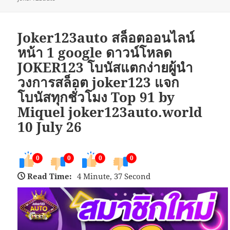
เรื่อง
Joker123auto สล็อตออนไลน์
หน้า 1 google ดาวน์โหลด
JOKER123 โบนัสแตกง่ายผู้นำ
วงการสล็อต joker123 แจก
โบนัสทุกชั่วโมง Top 91 by
Miquel joker123auto.world
10 July 26
0
0
0
0
Read Time:
4 Minute, 37 Second