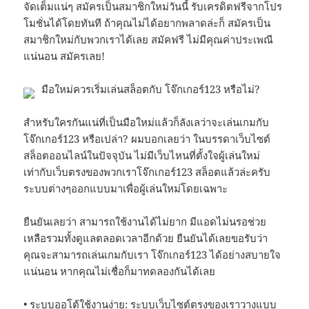
จัดเต็มแน่ๆ สมัครเป็นสมาชิกใหม่วันนี้ รับเครดิตฟรีจากโปร
โมชั่นได้โดยทันที ถ้าคุณไม่ได้อยากพลาดล่ะก็ สมัครเป็น
สมาชิกใหม่กับพวกเราได้เลย สมัคฟรี ไม่มีคุณค่าประเพณี
แน่นอน สมัครเลย!
มือใหม่ควรเริ่มเล่นสล็อตกับ โจ๊กเกอร์123 หรือไม่?
สำหรับใครกันแน่ที่เป็นมือใหม่แล้วก็ลังเลว่าจะเล่นเกมกับ
โจ๊กเกอร์123 หรือเปล่า? ผมบอกเลยว่า ในบรรดาเว็บไซต์
สล็อตออนไลน์ในปัจจุบัน ไม่มีเว็บไหนที่ตั้งใจผู้เล่นใหม่
เท่ากับเว็บตรงของพวกเราโจ๊กเกอร์123 สล็อตแล้วล่ะครับ
ระบบต่างๆออกแบบมาเพื่อผู้เล่นใหม่โดยเฉพาะ
ยืนยันเลยว่า สามารถใช้งานได้ไม่ยาก มีแอดไม่นรอช่วย
เหลือรวมทั้งดูแลตลอดเวลาอีกด้วย ยืนยันได้เลยขอรับว่า
คุณจะสามารถเล่นเกมกับเรา โจ๊กเกอร์123 ได้อย่างสบายใจ
แน่นอน หากคุณไม่เชื่อก็มาทดลองกันได้เลย
• ระบบออโต้ใช้งานง่าย: ระบบเว็บไซต์ตรงของเราวางแบบ