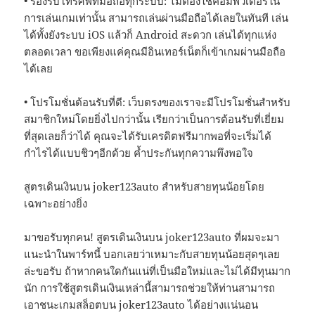
• รองรับโทรศัพท์มือถือทุกระบบ: ไม่ต้องใช้คอมพิวเตอร์ใน
การเล่นเกมเท่านั้น สามารถเล่นผ่านมือถือได้เลยในทันที เล่น
ได้ทั้งยังระบบ iOS แล้วก็ Android สะดวก เล่นได้ทุกแห่ง
ตลอดเวลา ขอเพียงแค่คุณมีอินเทอร์เน็ตก็เข้าเกมผ่านมือถือ
ได้เลย
• โปรโมชั่นต้อนรับที่ดี: เว็บตรงของเราจะมีโปรโมชั่นสำหรับ
สมาชิกใหม่โดยยิ่งไปกว่านั้น เรียกว่าเป็นการต้อนรับที่เยี่ยม
ที่สุดเลยก็ว่าได้ คุณจะได้รับเครดิตฟรีมากพอที่จะเริ่มได้
กำไรได้แบบชิวๆอีกด้วย ค้ำประกันทุกความพึงพอใจ
สูตรเดินเงินบน joker123auto สำหรับสายทุนน้อยโดย
เฉพาะอย่างยิ่ง
มาขอรับทุกคน! สูตรเดินเงินบน joker123auto ที่ผมจะมา
แนะนำในพาร์ทนี้ บอกเลยว่าเหมาะกับสายทุนน้อยสุดๆเลย
ล่ะขอรับ ถ้าหากคนใดกันแน่ที่เป็นมือใหม่และไม่ได้มีทุนมาก
นัก การใช้สูตรเดินเงินเหล่านี้สามารถช่วยให้ท่านสามารถ
เอาชนะเกมสล็อตบน joker123auto ได้อย่างแน่นอน