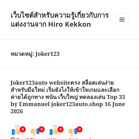
เว็บไซต์สำหรับความรู้เกี่ยวกับการ
แต่งงานจาก Hiro Kekkon
เมนู
และวิด
เจ็ต
หมวดหมู่:
Joker123
Joker123auto websiteตรง สล็อตเล่นง่าย
สำหรับมือใหม่ เริ่มยังไงให้เข้าใจเกมและเลือก
ค่ายได้ถูกทาง พนัน เว็บใหญ่ ทดลองเล่น Top 33
by Emmanuel joker123auto.shop 16 June
2026
0
0
0
0