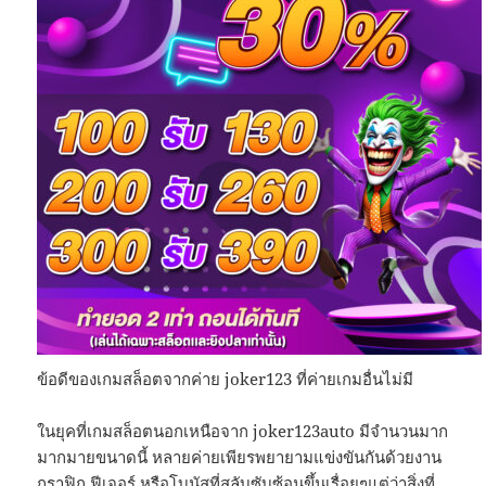
ข้อดีของเกมสล็อตจากค่าย joker123 ที่ค่ายเกมอื่นไม่มี
ในยุคที่เกมสล็อตนอกเหนือจาก joker123auto มีจำนวนมาก
มากมายขนาดนี้ หลายค่ายเพียรพยายามแข่งขันกันด้วยงาน
กราฟิก ฟีเจอร์ หรือโบนัสที่สลับซับซ้อนขึ้นเรื่อยๆแต่ว่าสิ่งที่