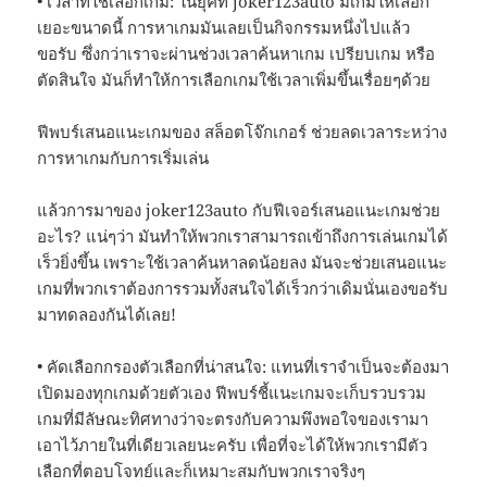
• เวลาที่ใช้เลือกเกม: ในยุคที่ joker123auto มีเกมให้เลือก
เยอะขนาดนี้ การหาเกมมันเลยเป็นกิจกรรมหนึ่งไปแล้ว
ขอรับ ซึ่งกว่าเราจะผ่านช่วงเวลาค้นหาเกม เปรียบเกม หรือ
ตัดสินใจ มันก็ทำให้การเลือกเกมใช้เวลาเพิ่มขึ้นเรื่อยๆด้วย
ฟีพบร์เสนอแนะเกมของ สล็อตโจ๊กเกอร์ ช่วยลดเวลาระหว่าง
การหาเกมกับการเริ่มเล่น
แล้วการมาของ joker123auto กับฟีเจอร์เสนอแนะเกมช่วย
อะไร? แน่ๆว่า มันทำให้พวกเราสามารถเข้าถึงการเล่นเกมได้
เร็วยิ่งขึ้น เพราะใช้เวลาค้นหาลดน้อยลง มันจะช่วยเสนอแนะ
เกมที่พวกเราต้องการรวมทั้งสนใจได้เร็วกว่าเดิมนั่นเองขอรับ
มาทดลองกันได้เลย!
• คัดเลือกกรองตัวเลือกที่น่าสนใจ: แทนที่เราจำเป็นจะต้องมา
เปิดมองทุกเกมด้วยตัวเอง ฟีพบร์ชี้แนะเกมจะเก็บรวบรวม
เกมที่มีลัษณะทิศทางว่าจะตรงกับความพึงพอใจของเรามา
เอาไว้ภายในที่เดียวเลยนะครับ เพื่อที่จะได้ให้พวกเรามีตัว
เลือกที่ตอบโจทย์และก็เหมาะสมกับพวกเราจริงๆ