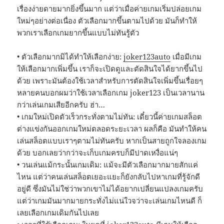
เรื่องง่ายดายมากยิ่งขึ้นมาก แต่ว่าเมื่อค่ายเกมเริ่มปล่อยเกม
ใหม่ๆอย่างต่อเนื่อง ตัวเลือกมากขึ้นตามไปด้วย มันก็ทำให้
พวกเราเลือกเกมยากขึ้นแบบไม่ทันรู้ตัว
• ตัวเลือกมากมิได้ทำให้เลือกง่าย:
joker123auto
เมื่อมีเกม
ให้เลือกมากเพิ่มขึ้น เราก็จะเปิดดูและตัดสินใจได้ยากขึ้นไป
ด้วย เพราะมันต้องใช้เวลาสำหรับการตัดสินใจเพิ่มขึ้นเรื่อยๆ
หลายคนบอกผมว่าใช้เวลาเลือกเกม joker123 เป็นเวลานาน
กว่าเล่นเกมเสียอีกครับ ฮ่า…
• เกมใหม่เปิดตัวเร็วกระทั่งตามไม่ทัน: เดี๋ยวนี้ค่ายเกมสล็อต
ต่างแข่งกันออกเกมใหม่ตลอดระยะเวลา ผลก็คือ มันทำให้คน
เล่นสล็อตแบบเราๆตามไม่ทันครับ หากเป็นสายถูกใจลองเกม
ด้วย บอกเลยว่ากว่าจะเก็บเกมครบก็มีปาดเหงื่อแน่ๆ
• วนเล่นแม้กระนั้นเกมเดิม: แม้จะมีตัวเลือกมากมายสักแค่
ไหน แต่ว่าคนเล่นสล็อตเยอะแยะก็ยังกลับไปหาเกมที่รู้จักดี
อยู่ดี ซึ่งมันไม่ใช่ว่าพวกเขาไม่ได้อยากเปลี่ยนแปลงเกมครับ
แต่ว่าเกมมันมากมายกระทั่งไม่แน่ใวจว่าจะเล่นเกมไหนดี ก็
เลยเลือกเกมเดิมกันไปเลย