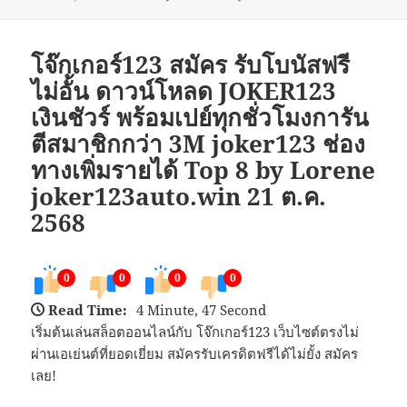
เมื่อ
หมู่
กำกับ
โจ๊กเกอร์123 สมัคร รับโบนัสฟรี
ไม่อั้น ดาวน์โหลด JOKER123
เงินชัวร์ พร้อมเปย์ทุกชั่วโมงการัน
ตีสมาชิกกว่า 3M joker123 ช่อง
ทางเพิ่มรายได้ Top 8 by Lorene
joker123auto.win 21 ต.ค.
2568
0
0
0
0
Read Time:
4 Minute, 47 Second
เริ่มต้นเล่นสล็อตออนไลน์กับ โจ๊กเกอร์123 เว็บไซต์ตรงไม่
ผ่านเอเย่นต์ที่ยอดเยี่ยม สมัครรับเครดิตฟรีได้ไม่ยั้ง สมัคร
เลย!