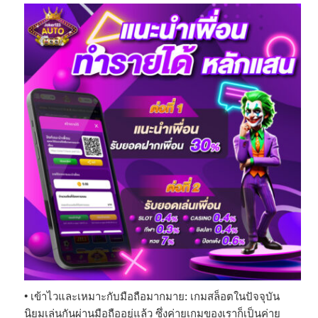
• เข้าไวและเหมาะกับมือถือมากมาย: เกมสล็อตในปัจจุบัน
นิยมเล่นกันผ่านมือถืออยู่แล้ว ซึ่งค่ายเกมของเราก็เป็นค่าย