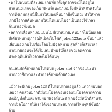
• พาไปพบเกมที่ละเลย: เกมที่น่าดึงดูดอาจจะมิได้อยู่ใน
ตำแหน่งแรกของเว็บ ฟีพบร์แนะนำเกมจึงมีหน้าที่สำหรับใน
การดึงเกมกลุ่มนี้ขึ้นมาให้มองเห็นมากยิ่งขึ้นด้วย ทำให้พวก
เรามีโอกาสค้นพบเกมใหม่ได้แบบไม่จำเป็นต้องใช้เวลา
ค้นหาเองทั้งหมด
• ลดการเลื่อนหาเกมแบบไม่มีเป้าหมาย: คนมากไม่น้อยเลย
ทีเดียวพบเหตุการณ์ที่เปิดเว็บไซต์ joker123auto ขึ้นมาแล้ว
เลื่อนมองเกมไปเรื่อยโดยไม่มีจุดหมาย สุดท้ายก็เสียเวลา
มากมายก่อนจะได้เริ่มเล่น ฟีพบร์นี้ก็เลยช่วยลดความ
ประพฤติแล้วก็เวลาลงไปได้แน่ๆ
คนเล่นมักค้นพบเกมโปรดบน joker slot จากข้อแนะนำ
มากกว่าศึกษาและทำการค้นพบด้วยตัวเอง
แม้ว่าจะมีเกม joker123 ที่โปรดปราณอยู่แล้ว แต่ว่าผมบอก
เลยว่า คนส่วนมากที่มีเกมโปรดชอบเจอเกมโปรดจากความ
บังเอิญทั้งนั้นเลยครับผม ฟีเจอร์แนะนำเกมจึงมีหน้าที่สำหรับ
การเปิดโอกาสให้เราได้เจอกับประสบการณ์ใหม่ๆที่ดีขึ้นอีก
ด้วย