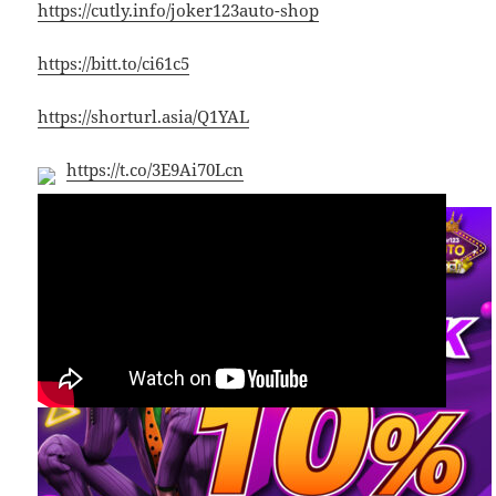
https://cutly.info/joker123auto-shop
https://bitt.to/ci61c5
https://shorturl.asia/Q1YAL
https://t.co/3E9Ai70Lcn