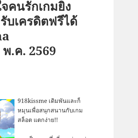
ใจคนรักเกมยิง
ับเครดิตฟรีได้
na
 พ.ค. 2569
918kissme เดิมพันและก็
หมุนเพื่อสนุกสนานกับเกม
สล็อต แตกง่าย!!