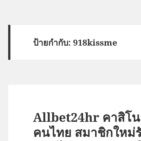
ป้ายกำกับ:
918kissme
Allbet24hr คาสิโนส
คนไทย สมาชิกใหม่รั