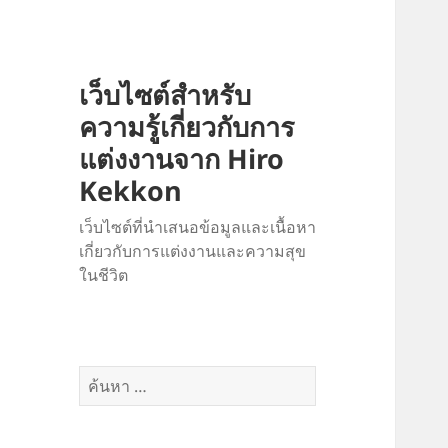
เว็บไซต์สำหรับ
ความรู้เกี่ยวกับการ
แต่งงานจาก Hiro
Kekkon
เว็บไซต์ที่นำเสนอข้อมูลและเนื้อหา
เกี่ยวกับการแต่งงานและความสุข
ในชีวิต
ค้นหา
สำหรับ: