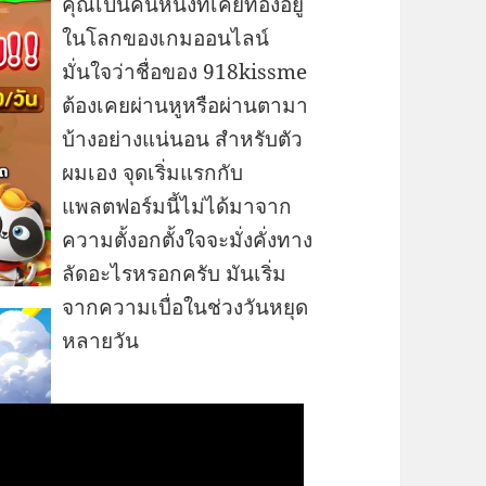
คุณเป็นคนหนึ่งที่เคยท่องอยู่
ในโลกของเกมออนไลน์
มั่นใจว่าชื่อของ 918kissme
ต้องเคยผ่านหูหรือผ่านตามา
บ้างอย่างแน่นอน สำหรับตัว
ผมเอง จุดเริ่มแรกกับ
แพลตฟอร์มนี้ไม่ได้มาจาก
ความตั้งอกตั้งใจจะมั่งคั่งทาง
ลัดอะไรหรอกครับ มันเริ่ม
จากความเบื่อในช่วงวันหยุด
หลายวัน