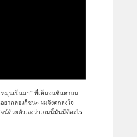
 หมุนเป็นมา” ที่เห็นจนชินตาบน
็นอยากลองก็ชนะ ผมจึงตกลงใจ
ูจน์ด้วยตัวเองว่าเกมนี้มันมีดีอะไร