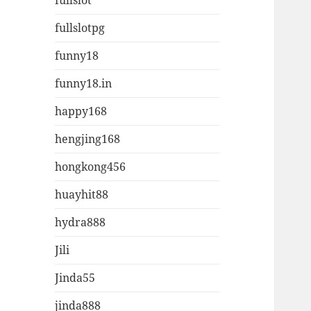
fullslot
fullslotpg
funny18
funny18.in
happy168
hengjing168
hongkong456
huayhit88
hydra888
Jili
Jinda55
jinda888