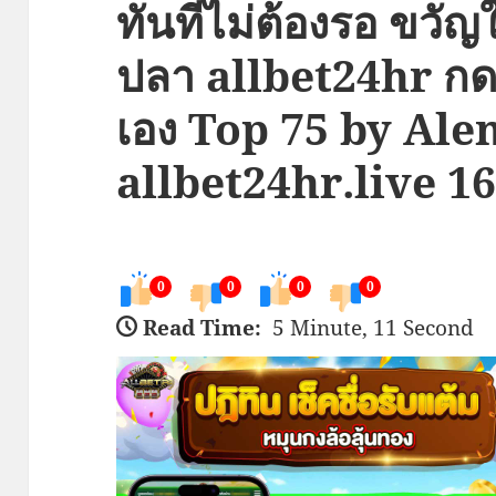
ทันทีไม่ต้องรอ ขวัญ
ปลา allbet24hr กดร
เอง Top 75 by Ale
allbet24hr.live 16
0
0
0
0
Read Time:
5 Minute, 11 Second