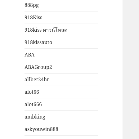
888pg
918Kiss
918kiss ดาวน์โหลด
918kissauto
ABA
ABAGroup2
allbet24hr
alot66
alot666
ambking
askyouwin888