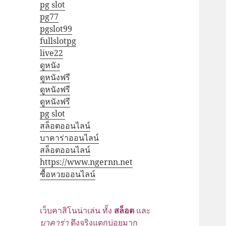
pg slot
pg77
pgslot99
fullslotpg
live22
ดูหนัง
ดูหนังฟรี
ดูหนังฟรี
ดูหนังฟรี
pg slot
สล็อตออนไลน์
บาคาร่าออนไลน์
สล็อตออนไลน์
https://www.ngernn.net
ซื้อหวยออนไลน์
เว็บคาสิโนน่าเล่น ทั้ง
สล็อต
และ
บาคาร่า
ตึงจริงแตกบ่อยมาก