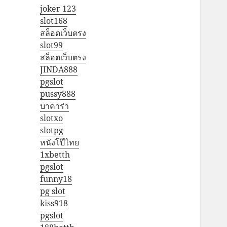
joker 123
slot168
สล็อตเว็บตรง
slot99
สล็อตเว็บตรง
JINDA888
pgslot
pussy888
บาคาร่า
slotxo
slotpg
หนังโป๊ไทย
1xbetth
pgslot
funny18
pg slot
kiss918
pgslot