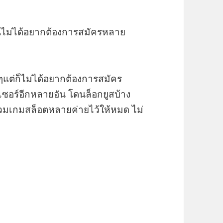
นไม่ได้อยากต้องการสมัครหลาย
มๆแต่ก็ไม่ได้อยากต้องการสมัคร
เซอร์อีกหลายอัน โดนล็อกยูสบ้าง
ที่ รวมเกมสล็อตหลายค่ายไว้ให้หมด ไม่