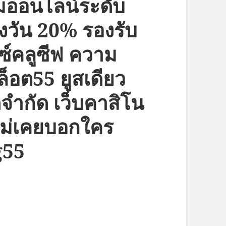
มออนไลน์ระดับ
วัน 20% รองรับ
กซ์คลูซีฟ ความ
สล็อต55 ยูสเดียว
จำกัด เว็บคาสิโน
ไม่เคยบอกใคร
g55