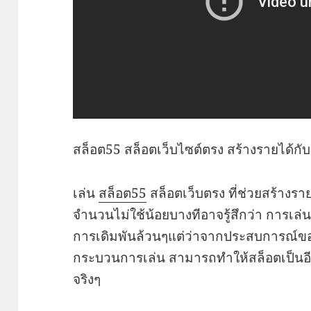
สล็อต55 สล็อตเว็บไซต์ตรง สร้างรายได้กับ
เล่น
สล็อต55
สล็อตเว็บตรง ที่ช่วยสร้างราย
จำนวนไม่ใช้น้อยบางทีอาจรู้สึกว่า การเล่น
การเดิมพันล้วนๆแต่ว่าจากประสบการณ์ของผม
กระบวนการเล่น สามารถทำให้สล็อตเป็นอีก
จริงๆ