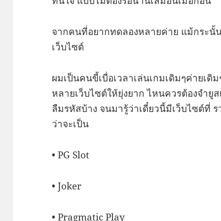
ทันใจ แบบไม่ต้องรอนานเสมือนเมื่อก่อน
จากคนที่อยากทดลองหลายค่าย แม้กระนั้
เว็บไซต์
ผมเป็นคนขี้เบื่อเวลาเล่นเกมเดิมๆค่ายเดิ
หลายเว็บไซต์ให้ยุ่งยาก ไหนควรต้องจำยูส
ลืมรหัสบ้าง จนมารู้ว่าเดี๋ยวนี้มีเว็บไซต์
ว่าจะเป็น
• PG Slot
• Joker
• Pragmatic Play