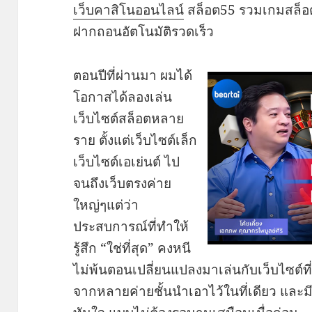
เว็บคาสิโนออนไลน์
สล็อต55 รวมเกมสล็อ
ฝากถอนอัตโนมัติรวดเร็ว
ตอนปีที่ผ่านมา ผมได้
โอกาสได้ลองเล่น
เว็บไซต์สล็อตหลาย
ราย ตั้งแต่เว็บไซต์เล็ก
เว็บไซต์เอเย่นต์ ไป
จนถึงเว็บตรงค่าย
ใหญ่ๆแต่ว่า
ประสบการณ์ที่ทำให้
รู้สึก “ใช่ที่สุด” คงหนี
ไม่พ้นตอนเปลี่ยนแปลงมาเล่นกับเว็บไซต์ท
จากหลายค่ายชั้นนำเอาไว้ในที่เดียว และม