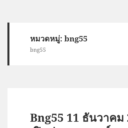
หมวดหมู่:
bng55
bng55
Bng55 11 ธันวาคม 