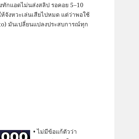
้องทักแอดไม่นส่งสลิป รอคอย 5–10
ห้จังหวะเล่นเสียไปหมด แต่ว่าพอใช้
uto) มันเปลี่ยนแปลงประสบการณ์ทุก
• ไม่มีข้อแก้ตัวว่า