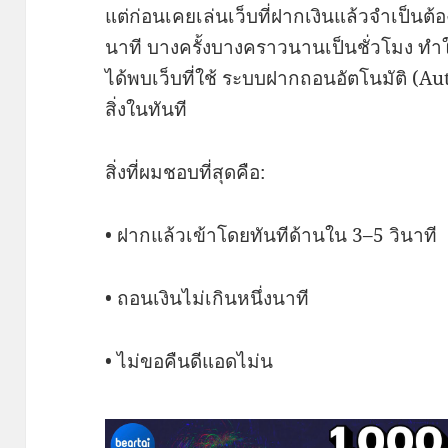
แต่ก่อนเคยเล่นเว็บที่ฝากเงินแล้วจำเป็นต
นาที บางครั้งบางคราวนานเป็นชั่วโมง ทำใ
ได้พบเว็บที่ใช้ ระบบฝากถอนอัตโนมัติ (A
สิ่งในทันที
สิ่งที่ผมชอบที่สุดคือ:
• ฝากแล้วเข้าโดยทันทีด้านใน 3–5 วินาที
• ถอนเงินไม่เกินหนึ่งนาที
• ไม่ขอคืนดีแอดไม่น