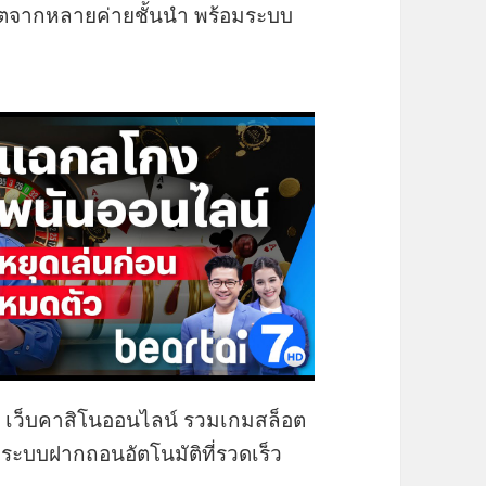
ตจากหลายค่ายชั้นนำ พร้อมระบบ
ี่ เว็บคาสิโนออนไลน์ รวมเกมสล็อต
ีระบบฝากถอนอัตโนมัติที่รวดเร็ว