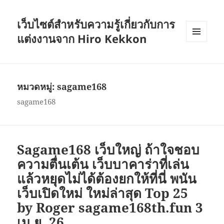
เว็บไซต์สำหรับความรู้เกี่ยวกับการ
แต่งงานจาก Hiro Kekkon
เมนู
และวิด
เจ็ต
หมวดหมู่:
sagame168
sagame168
Sagame168 เว็บใหญ่ ถ้าใจชอบ
ความตื่นเต้น เว็บบาคาร่าที่เล่น
แล้วหยุดไม่ได้ต้องยกให้ที่นี่ พนัน
เว็บเปิดใหม่ ใหม่ล่าสุด Top 25
by Roger sagame168th.fun 3
เม.ย. 26