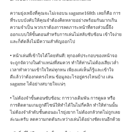
ความยุ่งเหยิงที่คุณจะไม่เจอบน sagame168th เลยก็คือ การ
ที่ระบบบังคับให้คุณจำต้องคิดหลายอย่างพร้อมกันมากเกิน
ความจำเป็น พวกเราต้องการลดภาระหน้าที่ตรงส่วนนี้จึง
ออกแบบให้ขั้นตอนสำหรับการเล่นไม่สลับซับซ้อน เข้าใจง่าย
และก็ตัดสิ่งไม่มีความสำคัญออกไป
• หน้าเล่นที่เข้าใจได้โดยทันที: ทุกองค์ประกอบของหน้าจอ
จะถูกจัดวางในตำแหน่งที่สมควร ทำให้ท่านไม่ต้องเสียเวล่ำ
เวลาทำความเข้าใจใหม่ทุกหน เพียงแค่เห็นก็รู้และเข้าใจ
ดีแล้วว่าต้องกดตรงไหน ข้อมูลอะไรอยู่ตรงไหนบ้าง เล่น
sagame ได้อย่างสบายใจแน่ๆ
• ไม่ต้องจำขั้นตอนซับซ้อน: การวางเดิมพัน การดูผล หรือ
การติดตามเกมถูกดีไซน์ให้ทำได้ในไม่กี่คลิก ทำให้ท่านนั้น
ไม่ต้องจำลำดับชั้นตอนอะไรยุ่งยาก ไม่ต้องกลัวกดไม่ถูกเลย
ล่ะนะครับ ลดความกดดันระหว่างเล่นได้อย่างชัดเจนอีกด้วย