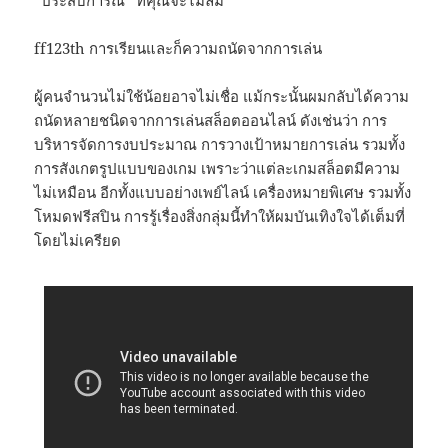
ff123th การเรียนและก็ความถนัดจากการเล่น
ผู้คนจำนวนไม่ใช้น้อยอาจไม่เชื่อ แม้กระนั้นผมกลับได้ความ
ถนัดหลายชนิดจากการเล่นสล็อตออนไลน์ ดังเช่นว่า การ
บริหารจัดการงบประมาณ การวางเป้าหมายการเล่น รวมทั้ง
การสังเกตรูปแบบของเกม เพราะว่าแต่ละเกมสล็อตมีความ
ไม่เหมือน อีกทั้งแบบอย่างเพย์ไลน์ เครื่องหมายพิเศษ รวมทั้ง
โหมดฟรีสปิน การรู้เรื่องสิ่งกลุ่มนี้ทำให้ผมบันเทิงใจได้เต็มที่
โดยไม่เครียด