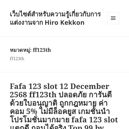
เว็บไซต์สำหรับความรู้เกี่ยวกับการ
แต่งงานจาก Hiro Kekkon
เมนู
และวิด
เจ็ต
หมวดหมู่:
ff123th
ff123th
Fafa 123 slot 12 December
2568 ff123th ปลอดภัย การันตี
ด้วยใบอนุญาติ ถูกกฎหมาย ค่า
คอม 5% ไม่มีล็อคยูส เกมชั้นนำ
โปรโมชั่นมากมาย fafa 123 slot
แตกดี ถอนได้จริง Top 99 by