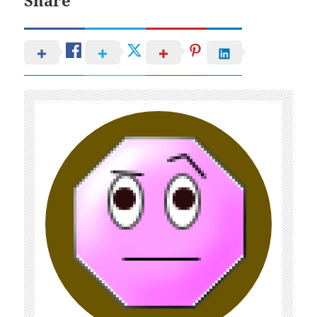
Share