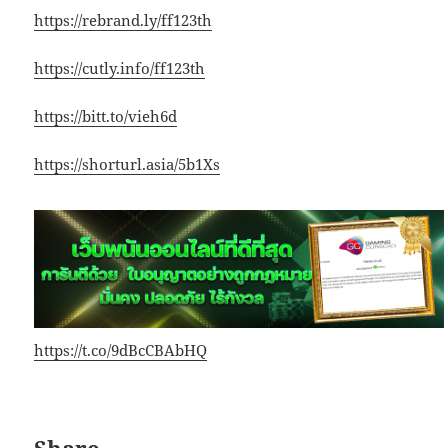
https://rebrand.ly/ff123th
https://cutly.info/ff123th
https://bitt.to/vieh6d
https://shorturl.asia/5b1Xs
https://t.co/9dBcCBAbHQ