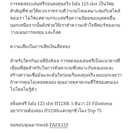
การทดสอบเล่นฟรีก่อนลงทุนจริง fafa 123 slot เป็นวัสดุ
สำคัญที่ช่วยให้พวกเราทราบดีว่าเกมไหนเหมาะสมกับสไตล์
ของเรา ไม่ใช่แค่ตามกระแสหรือความนิยมของบุคคลอื่น
นอกเหนือจากนั้นยังช่วยให้เราทำความเข้าใจฟีพบร์ของเกม
วางแผนการลงทุน และก็ลด
ความเสี่ยงในการเสียเงินเสียทอง
สำหรับใครกันแน่ที่ยังลังเล การทดลองเล่นฟรีเป็นแนวทางที่
เยี่ยมที่สุดสำหรับในการค้นหาเกมที่เหมาะกับตนเองและ
สร้างความเชื่อมั่นและมั่นใจก่อนเริ่มลงทุนจริง ผมบอกเลยว่า
ถ้าหากคุณไม่เคยทดลอง คุณอาจพลาดเกมที่ใช่ของตนเอง
ไปโดยไม่รู้ตัว
สล็อตฟรี fafa 123 slot ff123th 5 ธันวา 25 Filomena
อยากรวยต้องลอง ff123thแตกทุกชั่วโมง Top 75
ขอขอบคุณมากweb
FAFA123