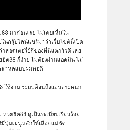
ิยม88 มาก่อนเลย ไม่เคยเห็นใน
กรุ๊ปไลน์แชร์มาว่าเว็บไซต์นี้เปิด
ลอตเตอรี่ยี่กีของที่นี่แตกรัวดี เลย
ฮิต88 ก็ง่าย ไม่ต้องผ่านแอดมิน ไม่
มโกลาหลแบบผมพอดี
88 ใช้งาน ระบบดีจนถึงแอบตระหนก
เว็บ หวยฮิต88 ดูเป็นระเบียบเรียบร้อย
มีปุ่มเมนูหลักให้เลือกแน่ชัด