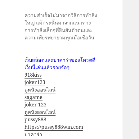
ความสำเร็จไม่มาจากวิธีการทำสิ่ง
ใหญ่ แม้กระนั้นมาจากแนวทาง
การทำสิ่งเล็กๆที่ยืนยันตัวตนและ
ความเพียรพยายามทุกเมื่อเชื่อวัน
เว็บสล็อตและบาคาร่าของโครตดี
เว็บนี้เล่นแล้วรวยจัดๆ
918kiss
joker123
ดูหนังออนไลน์
sagame
joker 123
ดูหนังออนไลน์
pussy888
https://pussy888win.com
บาคาร่า