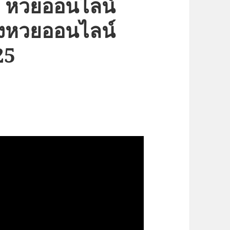
5 หวยออนไลน์
แทงหวยออนไลน์
25