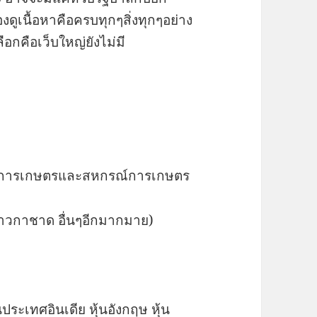
งดูเนื้อหาคือครบทุกๆสิ่งทุกๆอย่าง
ือกคือเว็บใหญ่ยังไม่มี
)
พื่อการเกษตรและสหกรณ์การเกษตร
ลาวกาชาด อื่นๆอีกมากมาย)
ุ้นประเทศอินเดีย หุ้นอังกฤษ หุ้น