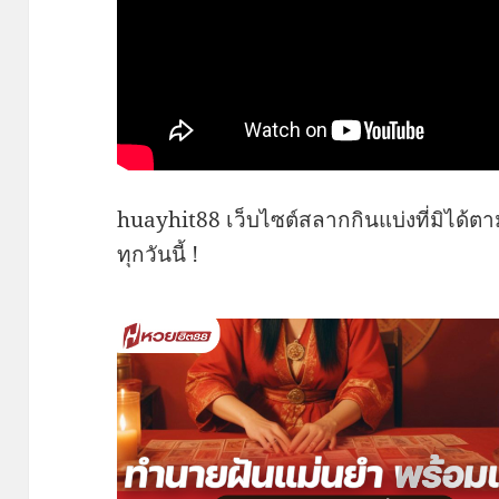
huayhit88 เว็บไซต์สลากกินแบ่งที่มิได้ตา
ทุกวันนี้ !