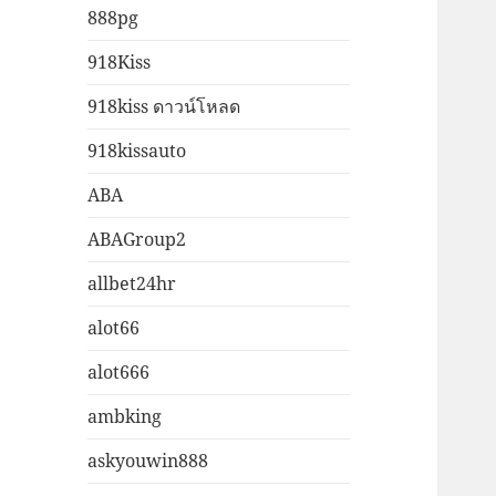
888pg
918Kiss
918kiss ดาวน์โหลด
918kissauto
ABA
ABAGroup2
allbet24hr
alot66
alot666
ambking
askyouwin888