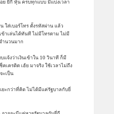
 ยี่กี หุ้น ครบทุกแบบ มีแบ่งเวลา
 ใส่เบอร์โทร ตั้งรหัสผ่าน แล้ว
้วเข้าเล่นได้ทันที ไม่มีโทรตาม ไม่มี
ไรจำนวนมาก
้งว่าเงินเข้าใน 10 วินาที ก็มี
็คเครดิต เฮ้ย มาจริง ใช้เวลาไม่ถึง
รจะเป็น
ยะกว่าที่คิด ไม่ได้มีแค่รัฐบาลกับยี่
8 อาจจะมีแค่หวยรัฐบาลกับยี่กี