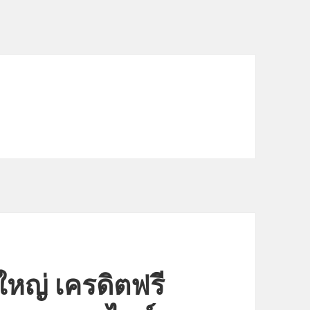
ใหญ่ เครดิตฟรี