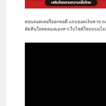
ตอนลอตเตอรี่ออกพอดี แถมยอดเงินหาย ถอนก
ตัดสินใจทดลองมองหาเว็บไซต์ใหม่แบบไม่