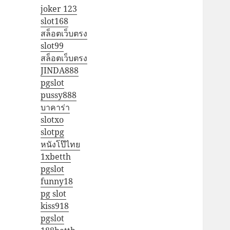
joker 123
slot168
สล็อตเว็บตรง
slot99
สล็อตเว็บตรง
JINDA888
pgslot
pussy888
บาคาร่า
slotxo
slotpg
หนังโป๊ไทย
1xbetth
pgslot
funny18
pg slot
kiss918
pgslot