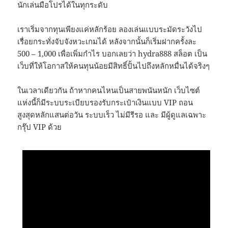
นักเล่นมือโปรได้ในทุกระดับ
เราเริ่มจากทุนเพียงแค่หลักร้อย ลองเล่นแบบระมัดระวังไป
เรื่อยกระทั่งจับจังหวะเกมได้ หลังจากนั้นก็เริ่มฝากครั้งละ
500 – 1,000 เพื่อเพิ่มกำไร บอกเลยว่า hydra888 สล็อต เป็น
เว็บที่ให้โอกาสให้คนทุนน้อยมีสิทธิ์ปั้นไปถึงหลักหมื่นได้จริงๆ
ในเวลาเดียวกัน ถ้าหากคนไหนเป็นสายพนันหนัก เว็บไซต์
แห่งนี้ก็มีระบบระเบียบรองรับกระเป๋าเงินแบบ VIP ถอน
สูงสุดหลักแสนต่อวัน ระบบเร็ว ไม่มีรีรอ และ มีผู้ดูแลเฉพาะ
กรุ๊ป VIP ด้วย