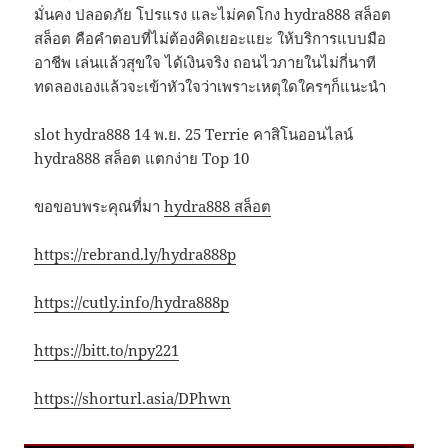
มั่นคง ปลอดภัย โปรแรง และไม่คดโกง hydra888 สล็อต
สล็อต คือคำตอบที่ไม่ต้องคิดเยอะแยะ ให้บริการแบบมือ
อาชีพ เล่นแล้วสุขใจ ได้เงินจริง ถอนไวภายในไม่กี่นาที
ทดลองเองแล้วจะเข้าหัวใจว่าเพราะเหตุใดใครๆก็แนะนำ
slot hydra888 14 พ.ย. 25 Terrie คาสิโนออนไลน์
hydra888 สล็อต แตกง่าย Top 10
ขอขอบพระคุณที่มา
hydra888 สล็อต
https://rebrand.ly/hydra888p
https://cutly.info/hydra888p
https://bitt.to/npy221
https://shorturl.asia/DPhwn