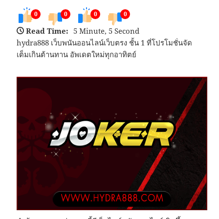
0
0
0
0
Read Time:
5 Minute, 5 Second
hydra888 เว็บพนันออนไลน์เว็บตรง ชั้น 1 ที่โปรโมชั่นจัด
เต็มเกินต้านทาน อัพเดตใหม่ทุกอาทิตย์