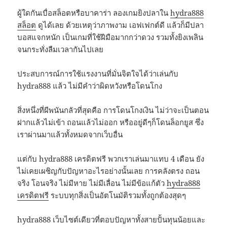
ผู้ใดกันเบื่อสล็อตหรือบาคาร่า ลองเกมยิงปลาใน
hydra888
สล็อต
ดูได้เลย ด้วยเหตุว่าภาพงาม เอฟเฟกต์ดี แล้วก็มีปลา
บอสแจกหนัก เป็นเกมที่ใช้ฝีมือมากกว่าดวง รวมทั้งยิงเพลิน
จนกระทั่งลืมเวลากันไปเลย
ประสบการณ์การใช้แรงงานที่มั่นจิตใจได้ว่าเล่นกับ
hydra888 แล้ว ไม่มีคำว่าผิดหวังหรือโดนโกง
สิ่งหนึ่งที่ผีพนันกลัวที่สุดคือ การโดนโกงเงิน ไม่ว่าจะเป็นตอน
ฝากแล้วไม่เข้า ถอนแล้วไม่ออก หรืออยู่ดีๆก็โดนล็อกยูส ซึ่ง
เราผ่านมาแล้วทั้งหมดจากเว็บอื่น
แต่กับ hydra888 เครดิตฟรี พวกเราเล่นมาแทบ 4 เดือน ยัง
ไม่เคยเผชิญกับปัญหาอะไรอย่างนั้นเลย การคลังตรง ถอน
จริง โอนจริง ไม่มีหาย ไม่มีเลื่อน ไม่มีข้อแก้ตัว
hydra888
เครดิตฟรี
ระบบทุกสิ่งเป็นอัตโนมัติรวมทั้งถูกต้องสุดๆ
hydra888 เว็บไซต์เดียวที่ตอบปัญหาทั้งสายปั้นทุนน้อยและ