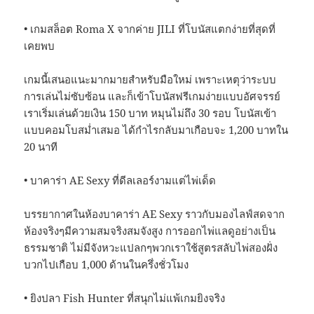
• เกมสล็อต Roma X จากค่าย JILI ที่โบนัสแตกง่ายที่สุดที่
เคยพบ
เกมนี้เสนอแนะมากมายสำหรับมือใหม่ เพราะเหตุว่าระบบ
การเล่นไม่ซับซ้อน และก็เข้าโบนัสฟรีเกมง่ายแบบอัศจรรย์
เราเริ่มเล่นด้วยเงิน 150 บาท หมุนไม่ถึง 30 รอบ โบนัสเข้า
แบบคอมโบสม่ำเสมอ ได้กำไรกลับมาเกือบจะ 1,200 บาทใน
20 นาที
• บาคาร่า AE Sexy ที่ดีลเลอร์งามแต่ไพ่เด็ด
บรรยากาศในห้องบาคาร่า AE Sexy ราวกับมองไลฟ์สดจาก
ห้องจริงๆมีความสมจริงสมจังสูง การออกไพ่แลดูอย่างเป็น
ธรรมชาติ ไม่มีจังหวะแปลกๆพวกเราใช้สูตรสลับไพ่สองฝั่ง
บวกไปเกือบ 1,000 ด้านในครึ่งชั่วโมง
• ยิงปลา Fish Hunter ที่สนุกไม่แพ้เกมยิงจริง