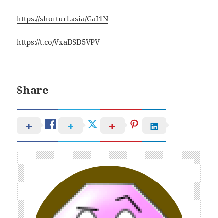
https://shorturl.asia/GaI1N
https://t.co/VxaDSD5VPV
Share