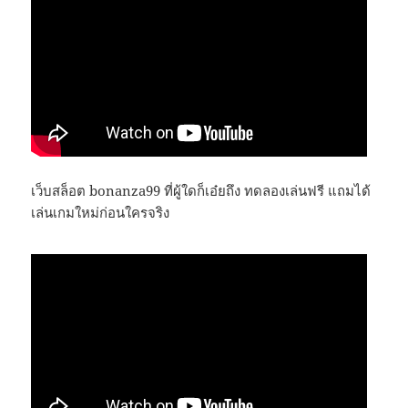
เว็บสล็อต bonanza99 ที่ผู้ใดก็เอ๋ยถึง ทดลองเล่นฟรี แถมได้
เล่นเกมใหม่ก่อนใครจริง