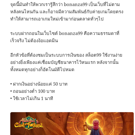
จุดนี้มันทำให้พวกเรารู้สึกว่า bonanza99 เป็นเว็บที่ไม่ตาม
หลังคนไหนกัน และก็อาจมีความสัมพันธ์กับค่ายเกมโดยตรง
ทำให้สามารถเอาเกมใหม่เข้ามาก่อนตลาดทั่วๆไป
ระบบฝากถอนในเว็บไซต์ bonanza99 คือความธรรมดาที่
เร็วจริง ไม่ต้องง้อแอดมิน
อีกหัวข้อที่ต้องชมเป็นระบบการเงินของ สล็อต99 ใช้งานง่าย
อย่างยิ่งเพียงแค่เชื่อมบัญชีธนาคารไว้หนแรก หลังจากนั้น
ทั้งหมดทุกอย่างก็อัตโนมัติไปหมด
• ฝากเงินอย่างน้อยแค่ 50 บาท
• ถอนอย่างต่ำ 100 บาท
• ใช้เวลาไม่เกิน 1 นาที