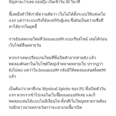
ปัญหาอะไรเลย ถอนปุ๊บ เงินเข้าใน 30 วินาที
นี้เลยยิ่งทำให้เรามีความคิดว่า เว็บไม่ได้ตั้งระบบให้แค่เดโม่
แจก แต่ว่าระบบจริงก็ยังแฟร์กับผู้เล่น ซึ่งมันเป็นความซื่อที่
หาได้ยากในยุคนี้
การอัปเดตเกมใหม่ที่ bonanza99 แบบเรียลไทม์ เล่นได้ก่อน
เว็บไซต์อื่นหลายวัน
พวกเราเคยเปรียบเกมใหม่ที่พึ่งเปิดตัวจากค่ายดัง แล้ว
ทดลองค้นหาในเว็บไซต์ใหญ่เจ้าตลาดหลายเว็บ ปรากฏว่า
ยังไม่พบ แต่ว่าใน bonanza99 กลับมีให้ทดลองเล่นสล็อต99
แล้ว
เป็นต้นว่าเวลาที่เกม Mystical Spirits ของ PG พึ่งเปิดตัววัน
แรก พวกเราเข้าไปเจอในเว็บนี้bonanza99เลย และก็
ทดสอบเล่นได้แบบไม่มีเงื่อนไข ทั้งๆที่เว็บใหญ่หลายรายต้อง
รออีกยาวนานหลายวันกว่าจะเอาเกมนี้มาเปิด