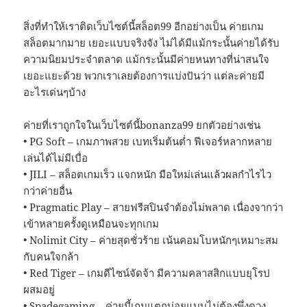
สิ่งที่ทำให้เราติดเว็บไซต์นี้สล็อต99 อีกอย่างเป็น ค่ายเกม
สล็อตมากมาย เยอะแบบจริงจัง ไม่ได้มีแม้กระนั้นค่ายได้รับ
ความนิยมประจำตลาด แม้กระนั้นมีค่ายหนทางที่น่าสนใจ
เยอะแยะด้วย พวกเราเลยต้องการแบ่งปันว่า แต่ละค่ายมี
อะไรเด่นๆบ้าง
ค่ายที่เราถูกใจในเว็บไซต์นี้bonanza99 ยกตัวอย่างเช่น
• PG Soft – เกมภาพสวย เบทเริ่มต้นต่ำ ฟีเจอร์หลากหลาย
เล่นได้ไม่มีเบื่อ
• JILI – สล็อตเกมเร็ว แจกหนัก มือใหม่เล่นแล้วผลกำไรไว
กว่าค่ายอื่น
• Pragmatic Play – สายฟรีสปินจำต้องไม่พลาด เนื่องจากว่า
เข้าหลายครั้งดูเหมือนจะทุกเกม
• Nolimit City – ค่ายสุดชั่วร้าย เน้นคอมโบหนักๆเหมาะสม
กับคนใจกล้า
• Red Tiger – เกมดีไซน์จัดจ้า มีความคลาสสิกแบบยุโรป
ผสมอยู่
• Spadegaming – ค่ายนี้เกมแตกบ่อยแบบไม่ต้องพึ่งดวง