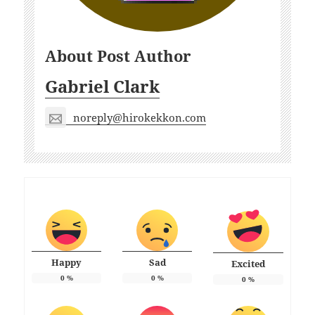
About Post Author
Gabriel Clark
noreply@hirokekkon.com
Happy
Sad
Excited
0
%
0
%
0
%