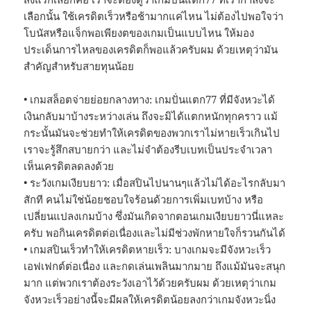
เลือกนั้น ใช้เครดิตเร็วหรือช้ามากแค่ไหน ไม่ต้องไปพอใจว่า
โบนัสหรือแจ็กพอเพียงตของเกมเป็นแบบไหน ให้มอง
ประเด็นการไหลของเครดิตก็พอแล้วครับผม ด้วยเหตุว่ามัน
สำคัญสำหรับสายทุนน้อย
• เกมสล็อตจ่ายย่อยกลางทาง: เกมปั่นแตก77 ที่มีจังหวะได้
เงินกลับมาบ้างระหว่างเล่น ถึงจะมิได้แตกหนักทุกคราว แม้
กระนั้นมันจะช่วยทำให้เครดิตของพวกเราไม่หายเร็วเกินไป
เราจะรู้สึกสบายกว่า และไม่จำต้องรีบเบทเป็นประจำเวลา
เห็นเครดิตลดลงด้วย
• ระวังเกมเงียบยาว: เมื่อสปินไปนานๆแล้วไม่ได้อะไรกลับมา
สักที คนไม่ใช่น้อยชอบใจร้อนด้วยการเพิ่มเบทบ้าง หรือ
เปลี่ยนแปลงเกมบ้าง ซึ่งมันเกิดจากตอนเกมเงียบยาวนี่แหละ
ครับ พอกินเครดิตต่อเนื่องและไม่มีช่วงพักหายใจก็รวนกันได้
• เกมสปินเร็วทำให้เครดิตหายเร็ว: บางเกมจะมีจังหวะเร็ว
เอฟเฟกต์ต่อเนื่อง และกดเล่นเพลินมากมาย ถึงแม้มันจะสนุก
มาก แต่พวกเราต้องระวังเอาไว้ด้วยครับผม ด้วยเหตุว่าเกม
จังหวะเร็วอย่างนี้จะมีผลให้เครดิตน้อยลงกว่าเกมจังหวะนิ่ง