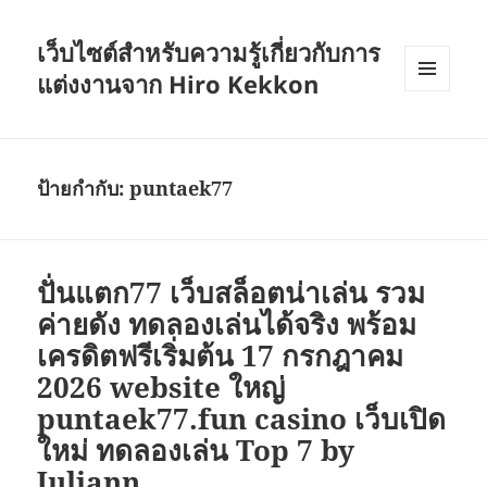
เว็บไซต์สำหรับความรู้เกี่ยวกับการ
แต่งงานจาก Hiro Kekkon
เมนู
และวิด
เจ็ต
ป้ายกำกับ:
puntaek77
ปั่นแตก77 เว็บสล็อตน่าเล่น รวม
ค่ายดัง ทดลองเล่นได้จริง พร้อม
เครดิตฟรีเริ่มต้น 17 กรกฎาคม
2026 website ใหญ่
puntaek77.fun casino เว็บเปิด
ใหม่ ทดลองเล่น Top 7 by
Juliann