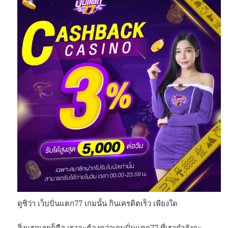
ดูซิว่า เว็บปั่นแตก77 เกมนั้น กินเครดิตเร็ว เพียงใด
สิ่งแรกเลยก็คือ เราจะต้องดูว่าเกมปั่นแตก77 ที่เรากำลังจะ