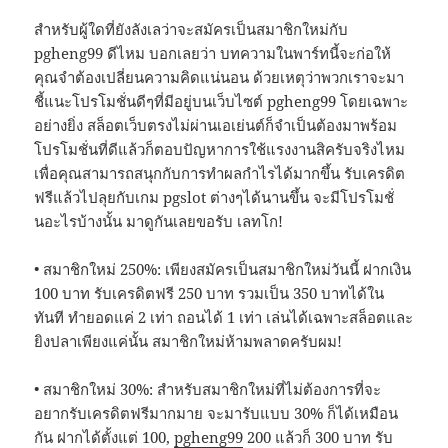
สำหรับผู้ใดที่ยังลังเลว่าจะสมัครเป็นสมาชิกใหม่กับ
pgheng99 ดีไหม บอกเลยว่า บทความในพาร์ทนี้จะก่อให้
คุณจำต้องเปลี่ยนความคิดแน่นอน ด้วยเหตุว่าพวกเราจะมา
ชี้แนะโปรโมชั่นดีๆที่มีอยู่บนเว็บไซต์ pgheng99 โดยเฉพาะ
อย่างยิ่ง สล็อตเว็บตรงไม่ผ่านเอเย่นต์ก็จำเป็นต้องมาพร้อม
โปรโมชั่นที่ดีแล้วก็ตอบปัญหาการใช้แรงงานสิครับจริงไหม
เพื่อคุณสามารถสนุกกับการทำผลกำไรได้มากขึ้น รับเครดิต
ฟรีแล้วไปลุยกับเกม pgslot ต่างๆได้นานขึ้น จะมีโปรโมชั่
นอะไรบ้างนั้น มาดูกันเลยขอรับ เลทโก!
• สมาชิกใหม่ 250%: เพียงสมัครเป็นสมาชิกใหม่วันนี้ ฝากเงิน
100 บาท รับเครดิตฟรี 250 บาท รวมเป็น 350 บาทได้ใน
ทันที ทำยอดแค่ 2 เท่า ถอนได้ 1 เท่า เล่นได้เฉพาะสล็อตและ
ยิงปลาเพียงแค่นั้น สมาชิกใหม่ห้ามพลาดครับผม!
• สมาชิกใหม่ 30%: สำหรับสมาชิกใหม่ที่ไม่ต้องการที่จะ
อยากรับเครดิตฟรีมากมาย จะมารับแบบ 30% ก็ได้เหมือน
กัน ฝากได้ตั้งแต่ 100,
pgheng99
200 แล้วก็ 300 บาท รับ