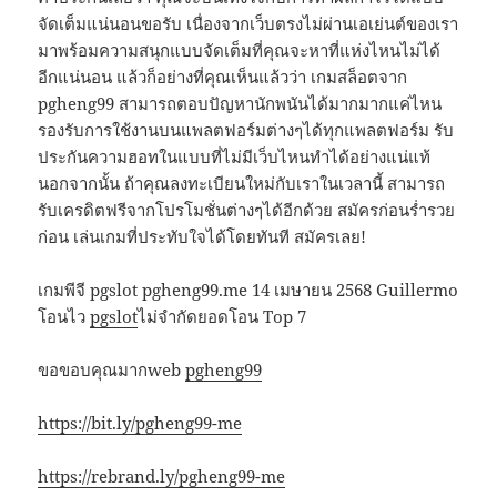
จัดเต็มแน่นอนขอรับ เนื่องจากเว็บตรงไม่ผ่านเอเย่นต์ของเรา
มาพร้อมความสนุกแบบจัดเต็มที่คุณจะหาที่แห่งไหนไม่ได้
อีกแน่นอน แล้วก็อย่างที่คุณเห็นแล้วว่า เกมสล็อตจาก
pgheng99 สามารถตอบปัญหานักพนันได้มากมากแค่ไหน
รองรับการใช้งานบนแพลตฟอร์มต่างๆได้ทุกแพลตฟอร์ม รับ
ประกันความฮอทในแบบที่ไม่มีเว็บไหนทำได้อย่างแน่แท้
นอกจากนั้น ถ้าคุณลงทะเบียนใหม่กับเราในเวลานี้ สามารถ
รับเครดิตฟรีจากโปรโมชั่นต่างๆได้อีกด้วย สมัครก่อนร่ำรวย
ก่อน เล่นเกมที่ประทับใจได้โดยทันที สมัครเลย!
เกมพีจี pgslot pgheng99.me 14 เมษายน 2568 Guillermo
โอนไว
pgslot
ไม่จำกัดยอดโอน Top 7
ขอขอบคุณมากweb
pgheng99
https://bit.ly/pgheng99-me
https://rebrand.ly/pgheng99-me