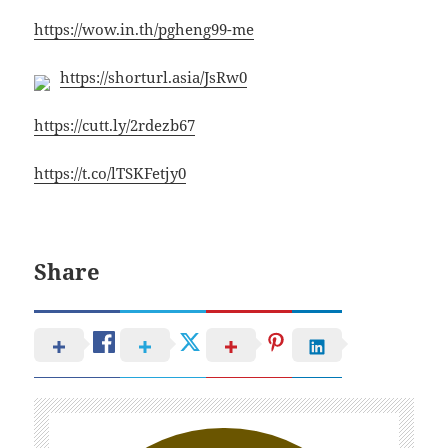
https://wow.in.th/pgheng99-me
https://shorturl.asia/JsRw0
https://cutt.ly/2rdezb67
https://t.co/lTSKFetjy0
Share