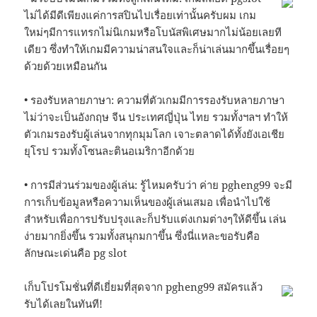
ไม่ได้มีดีเพียงแค่การสปินไปเรื่อยเท่านั้นครับผม เกม
ใหม่ๆมีการแทรกไม่นิเกมหรือโบนัสพิเศษมากไม่น้อยเลยที
เดียว ซึ่งทำให้เกมมีความน่าสนใจและก็น่าเล่นมากขึ้นเรื่อยๆ
ด้วยด้วยเหมือนกัน
• รองรับหลายภาษา: ความที่ตัวเกมมีการรองรับหลายภาษา
ไม่ว่าจะเป็นอังกฤษ จีน ประเทศญี่ปุ่น ไทย รวมทั้งฯลฯ ทำให้
ตัวเกมรองรับผู้เล่นจากทุกมุมโลก เจาะตลาดได้ทั้งยังเอเชีย
ยุโรป รวมทั้งโซนละตินอเมริกาอีกด้วย
• การมีส่วนร่วมของผู้เล่น: รู้ไหมครับว่า ค่าย pgheng99 จะมี
การเก็บข้อมูลหรือความเห็นของผู้เล่นเสมอ เพื่อนำไปใช้
สำหรับเพื่อการปรับปรุงและก็ปรับแต่งเกมต่างๆให้ดีขึ้น เล่น
ง่ายมากยิ่งขึ้น รวมทั้งสนุกมกาขึ้น ซึ่งนี่แหละขอรับคือ
ลักษณะเด่นคือ pg slot
เก็บโปรโมชั่นที่ดีเยี่ยมที่สุดจาก pgheng99 สมัครแล้ว
รับได้เลยในทันที!