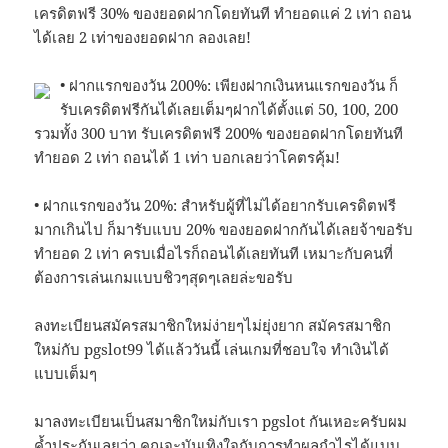
เครดิตฟรี 30% ของยอดฝากโดยทันที ทำยอดแค่ 2 เท่า ถอน
ได้เลย 2 เท่าของยอดฝาก ลองเลย!
• ฝากแรกของวัน 200%: เพียงฝากเงินหนแรกของวัน ก็
รับเครดิตฟรีกันได้เลยเต็มๆฝากได้ตั้งแต่ 50, 100, 200
รวมทั้ง 300 บาท รับเครดิตฟรี 200% ของยอดฝากโดยทันที
ทำยอด 2 เท่า ถอนได้ 1 เท่า บอกเลยว่าโคตรคุ้ม!
• ฝากแรกของวัน 20%: สำหรับผู้ที่ไม่ได้อยากรับเครดิตฟรี
มากเกินไป ก็มารับแบบ 20% ของยอดฝากกันได้เลยจ้าขอรับ
ทำยอด 2 เท่า ครบเมื่อไรก็ถอนได้เลยทันที เหมาะกับคนที่
ต้องการเล่นเกมแบบชิวๆสุดๆเลยล่ะขอรับ
ลงทะเบียนสมัครสมาชิกใหม่ง่ายๆไม่ยุ่งยาก สมัครสมาชิก
ใหม่กับ pgslot99 ได้แล้ววันนี้ เล่นเกมที่ชอบใจ ทำเงินได้
แบบเต็มๆ
มาลงทะเบียนเป็นสมาชิกใหม่กับเรา pgslot กันเหอะครับผม
ค้ำประกันเลยว่า คุณจะบันเทิงใจกับการทำผลกำไรได้แบบ