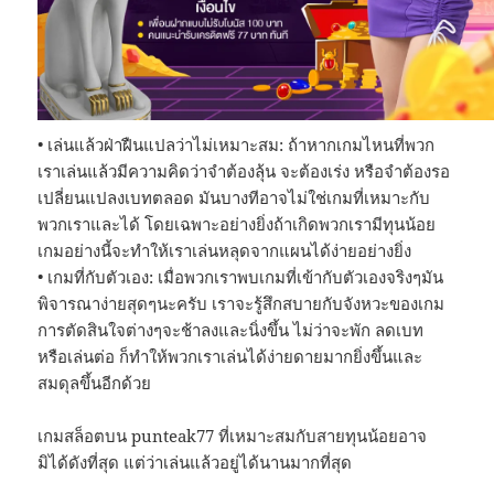
• เล่นแล้วฝ่าฝืนแปลว่าไม่เหมาะสม: ถ้าหากเกมไหนที่พวก
เราเล่นแล้วมีความคิดว่าจำต้องลุ้น จะต้องเร่ง หรือจำต้องรอ
เปลี่ยนแปลงเบทตลอด มันบางทีอาจไม่ใช่เกมที่เหมาะกับ
พวกเราและได้ โดยเฉพาะอย่างยิ่งถ้าเกิดพวกเรามีทุนน้อย
เกมอย่างนี้จะทำให้เราเล่นหลุดจากแผนได้ง่ายอย่างยิ่ง
• เกมที่กับตัวเอง: เมื่อพวกเราพบเกมที่เข้ากับตัวเองจริงๆมัน
พิจารณาง่ายสุดๆนะครับ เราจะรู้สึกสบายกับจังหวะของเกม
การตัดสินใจต่างๆจะช้าลงและนิ่งขึ้น ไม่ว่าจะพัก ลดเบท
หรือเล่นต่อ ก็ทำให้พวกเราเล่นได้ง่ายดายมากยิ่งขึ้นและ
สมดุลขึ้นอีกด้วย
เกมสล็อตบน punteak77 ที่เหมาะสมกับสายทุนน้อยอาจ
มิได้ดังที่สุด แต่ว่าเล่นแล้วอยู่ได้นานมากที่สุด