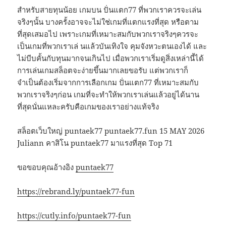
สำหรับสายทุนน้อย เกมบน ปั่นแตก77 ที่พวกเราควรจะเล่น
จริงๆนั้น บางครั้งอาจจะไม่ใช่เกมที่แตกแรงที่สุด หรือตาม
ที่สุดเสมอไป เพราะเกมที่เหมาะสมกับพวกเราจริงๆควรจะ
เป็นเกมที่พวกเราเล่ นแล้วบันเทิงใจ คุมจังหวะตนเองได้ และ
ไม่บีบคั้นกับทุนมากจนเกินไป เมื่อพวกเราเริ่มดูสิ่งเหล่านี้ได้
การเล่นเกมสล็อตจะง่ายขึ้นมากเลยขอรับ แต่พวกเราก็
จำเป็นต้องเริ่มจากการเลือกเกม ปั่นแตก77 ที่เหมาะสมกับ
พวกเราจริงๆก่อน เกมที่จะทำให้พวกเราเล่นแล้วอยู่ได้นาน
ที่สุดนั่นแหละครับคือเกมของเราอย่างแท้จริง
สล็อตเว็บใหญ่ puntaek77 puntaek77.fun 15 MAY 2026
Juliann คาสิโน puntaek77 มาแรงที่สุด Top 71
ขอขอบคุณอ้างอิง
puntaek77
https://rebrand.ly/puntaek77-fun
https://cutly.info/puntaek77-fun