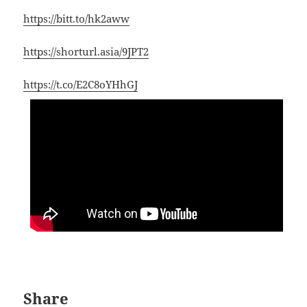
https://bitt.to/hk2aww
https://shorturl.asia/9JPT2
https://t.co/E2C8oYHhGJ
Share