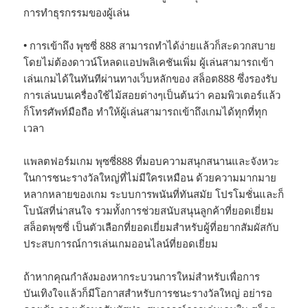
การทำธุรกรรมของผู้เล่น
• การเข้าถึง พุซซี่ 888 สามารถทำได้ง่ายแล้วก็สะดวกสบาย
โดยไม่ต้องดาวน์โหลดแอปพลิเคชันเพิ่ม ผู้เล่นสามารถเข้า
เล่นเกมได้ในทันทีผ่านทางเว็บหลักของ สล็อต888 ซึ่งรองรับ
การเล่นบนเครื่องใช้ไม้สอยต่างๆเป็นต้นว่า คอมพิวเตอร์แล้ว
ก็โทรศัพท์มือถือ ทำให้ผู้เล่นสามารถเข้าถึงเกมได้ทุกที่ทุก
เวลา
แพลตฟอร์มเกม พุซซี่888 ที่มอบความสนุกสนานและจังหวะ
ในการชนะรางวัลใหญ่ที่ไม่มีใครเหมือน ด้วยความมากมาย
หลากหลายของเกม ระบบการพนันที่ทันสมัย โปรโมชั่นและก็
โบนัสที่น่าสนใจ รวมทั้งการช่วยสนับสนุนลูกค้าที่ยอดเยี่ยม
สล็อตพุซซี่ เป็นตัวเลือกที่ยอดเยี่ยมสำหรับผู้ที่อยากสัมผัสกับ
ประสบการณ์การเล่นเกมออนไลน์ที่ยอดเยี่ยม
ถ้าหากคุณกำลังมองหากระบวนการใหม่สำหรับเพื่อการ
บันเทิงใจแล้วก็มีโอกาสสำหรับการชนะรางวัลใหญ่ อย่ารอ