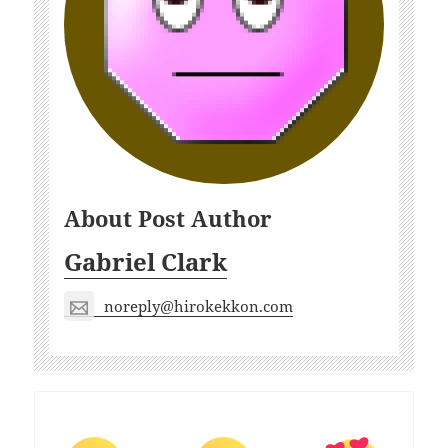
About Post Author
Gabriel Clark
noreply@hirokekkon.com