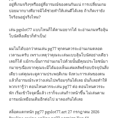
อยู่ที่เกมจริงๆหรืออยู่ที่อารมณ์ของตนกันแน่ การเปลี่ยนเกม
บ่อยมากบางทีอาจมิได้ช่วยทำให้เล่นดีได้เลย ถ้าเกิดเรายัง
ใจร้อนอยู่จริงไหม?
เล่น pgslot77 แบบไหนก็ได้ตามอยากได้ จะอ่านเกมหรือลุ้น
โบนัสสิ่งเดียวก็ทำเป็น!
ผมไม่ได้บอกว่าคนเล่น pg77 ทุกคนควรจะอ่านเกมตลอด
เวลานะครับ เพราะเหตุว่าคุณจะเล่นแบบลุ้นโบนัสอย่างเดียว
เลยก็ได้ แม้กระนั้นการอ่านเกมไปด้วยนั้นมีคุณประโยชน์มา
กมายๆเนื่องจากคุณจะมิได้มองเห็นแค่ผลลัพธ์รอบปัจจุบันสิ่ง
เดียว แต่คุณจะดูความประพฤติเกม จังหวะการเล่นของตน
แล้วก็อารมณ์ระหว่างเล่นไปพร้อมๆกันได้เลย มันก็เลยทำให้
พวกเรารู้ว่า ตอนไหนควรจะเล่น pg77 ต่อ ตอนไหนควรจะ
พัก เริ่มเข้าใจจุดนี้แล้ว เราก็จะเล่นก้าวหน้าขึ้น ไม่เล่นตาม
อารมณ์เหมือนเดิมอีกต่อไป มาลองกันได้เลย
สล็อตแตกหนัก pg77 pgslot77.art 27 กรกฎาคม 2026