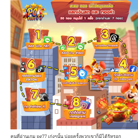
คนที่อ่านเกม pg77 เก่งๆนั้น บ่อยครั้งพวกเขาก็มิได้รู้หรอก