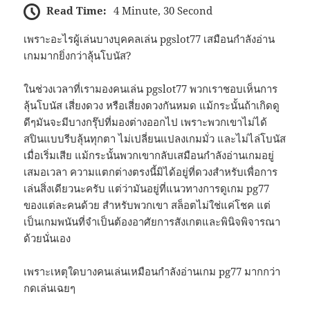
Read Time:
4 Minute, 30 Second
เพราะอะไรผู้เล่นบางบุคคลเล่น pgslot77 เสมือนกำลังอ่าน
เกมมากยิ่งกว่าลุ้นโบนัส?
ในช่วงเวลาที่เรามองคนเล่น pgslot77 พวกเราชอบเห็นการ
ลุ้นโบนัส เสี่ยงดวง หรือเสี่ยงดวงกันหมด แม้กระนั้นถ้าเกิดดู
ดีๆมันจะมีบางกรุ๊ปที่มองต่างออกไป เพราะพวกเขาไม่ได้
สปินแบบรีบลุ้นทุกตา ไม่เปลี่ยนแปลงเกมมั่ว และไม่ไล่โบนัส
เมื่อเริ่มเสีย แม้กระนั้นพวกเขากลับเสมือนกำลังอ่านเกมอยู่
เสมอเวลา ความแตกต่างตรงนี้มิได้อยู่ที่ดวงสำหรับเพื่อการ
เล่นสิ่งเดียวนะครับ แต่ว่ามันอยู่ที่แนวทางการดูเกม pg77
ของแต่ละคนด้วย สำหรับพวกเขา สล็อตไม่ใช่แค่โชค แต่
เป็นเกมพนันที่จำเป็นต้องอาศัยการสังเกตและพินิจพิจารณา
ด้วยนั่นเอง
เพราะเหตุใดบางคนเล่นเหมือนกำลังอ่านเกม pg77 มากกว่า
กดเล่นเฉยๆ