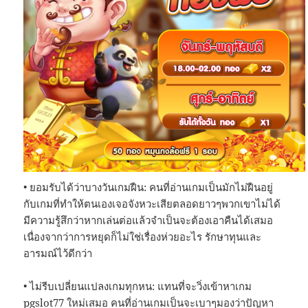
• ยอมรับได้ว่าบางวันเกมฝืน: คนที่อ่านเกมเป็นมักไม่ฝืนอยู่
กับเกมที่ทำให้ตนเองเจอจังหวะเสียตลอดยาวๆพวกเขาไม่ได้
มีความรู้สึกว่าหากเล่นต่อแล้วจำเป็นจะต้องเอาคืนได้เสมอ
เนื่องจากว่าการหยุดก็ไม่ใช่เรื่องห่วยอะไร รักษาทุนและ
อารมณ์ไว้ดีกว่า
• ไม่รีบเปลี่ยนแปลงเกมทุกหน: แทนที่จะวิ่งเข้าหาเกม
pgslot77 ใหม่เสมอ คนที่อ่านเกมเป็นจะเบาๆมองว่าปัญหา