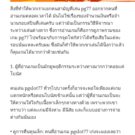
สิ่งที่ทำให้พวกเราแยกคนสามัญที่เล่น pg77 ออกจากคนที่
อ่านเกมตลอดเวลาได้ มันไม่ใช่เรื่องของจำนวนเงินหรือจำ
นวนรอบสปินที่เล่นครับ แต่ว่ามันเป็นกรรมวิธีพิจารณา
ระหว่างเล่นต่างหาก ซึ่งการอ่านเกมก็คือการดูภาพรวมของ
เกม pg77 ไปพร้อมๆกับการจุดโฟกัสว่าได้หรือเสียในแต่ละ
รอบนั่นแหละครับผม ซึ่งมันก็ทำให้พวกเขาเล่นได้นิ่งกว่าแล้ว
ก็คุมเกมได้มากกว่าด้วยเช่นกัน
1. ผู้ที่อ่านเกมเป็นมักดูพฤติกรรมระหว่างทางมากกว่าคอยแค่
โบนัส
คนเล่น pgslot77 ทั่วๆไปบางครั้งก็อาจจะพอใจเพียงแค่เกม
แตกหนักหรือตอนโบนัสเข้าแค่นั้น แต่ว่าผู้ที่อ่านเกมเป็นจะ
ให้ความใส่ใจกับเนื้อหาเล็กๆกลางทางด้วย เพราะพวกเขา
ทราบว่า แต่ละเกมมีจังหวะ มีนิสัย และก็แบบอย่างการจ่าย
ต่างกันนั่นเอง
• ดูการคืนทุนเล็ก: คนที่อ่านเกม pgslot77 เก่งจะมองเลยว่า