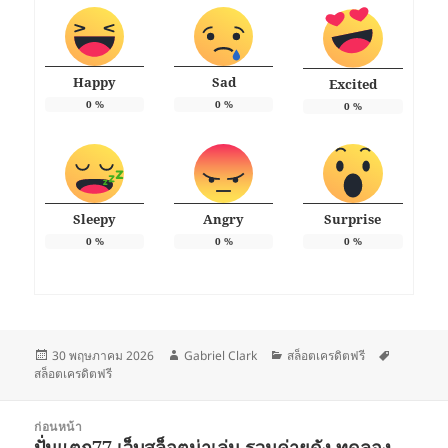
Happy
Sad
Excited
0
%
0
%
0
%
Sleepy
Angry
Surprise
0
%
0
%
0
%
เขียน
ผู้
หมวด
ป้าย
30 พฤษภาคม 2026
Gabriel Clark
สล็อตเครดิตฟรี
เมื่อ
เขียน
หมู่
กำกับ
สล็อตเครดิตฟรี
แนะแนว
ก่อนหน้า
เรื่อง
ปั่นแตก77 เว็บสล็อตน่าเล่น รวมค่ายดัง ทดลอง
เรื่อง