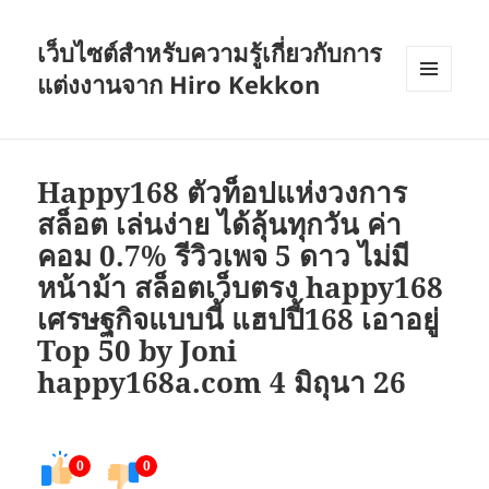
เว็บไซต์สำหรับความรู้เกี่ยวกับการ
แต่งงานจาก Hiro Kekkon
เมนู
และวิด
เจ็ต
Happy168 ตัวท็อปแห่งวงการ
สล็อต เล่นง่าย ได้ลุ้นทุกวัน ค่า
คอม 0.7% รีวิวเพจ 5 ดาว ไม่มี
หน้าม้า สล็อตเว็บตรง happy168
เศรษฐกิจแบบนี้ แฮปปี้168 เอาอยู่
Top 50 by Joni
happy168a.com 4 มิถุนา 26
0
0