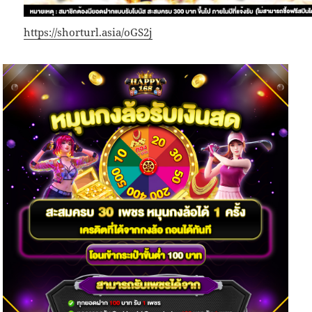
https://shorturl.asia/oGS2j