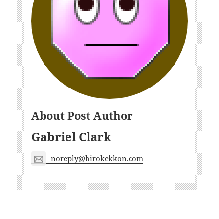
About Post Author
Gabriel Clark
noreply@hirokekkon.com