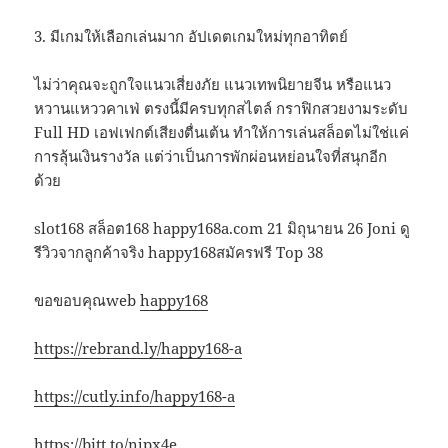
3. มีเกมให้เลือกเล่นมาก อัปเดตเกมใหม่ทุกอาทิตย์
ไม่ว่าคุณจะถูกใจแนวเสี่ยงภัย แนวเทพนิยายจีน หรือแนว
หวานแหววคาเฟ่ ตรงนี้มีครบทุกสไตล์ กราฟิกสวยงามระดับ
Full HD เอฟเฟกต์เสียงตื่นเต้น ทำให้การเล่นสล็อตไม่ใช่แค่
การลุ้นเงินรางวัล แต่ว่าเป็นการพักผ่อนหย่อนใจที่สนุกอีก
ด้วย
slot168 สล็อต168 happy168a.com 21 มิถุนายน 26 Joni ดู
รีวิวจากลูกค้าจริง happy168สมัครฟรี Top 38
ขอขอบคุณweb
happy168
https://rebrand.ly/happy168-a
https://cutly.info/happy168-a
https://bitt.to/njpx4e