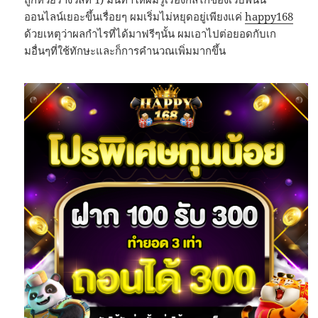
ออนไลน์เยอะขึ้นเรื่อยๆ ผมเริ่มไม่หยุดอยู่เพียงแค่
happy168
ด้วยเหตุว่าผลกำไรที่ได้มาฟรีๆนั้น ผมเอาไปต่อยอดกับเก
มอื่นๆที่ใช้ทักษะและก็การคำนวณเพิ่มมากขึ้น