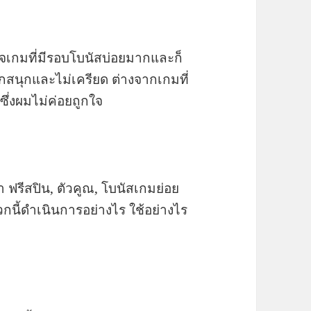
เกมที่มีรอบโบนัสบ่อยมากและก็
ึกสนุกและไม่เครียด ต่างจากเกมที่
ึ่งผมไม่ค่อยถูกใจ
า ฟรีสปิน, ตัวคูณ, โบนัสเกมย่อย
พวกนี้ดำเนินการอย่างไร ใช้อย่างไร