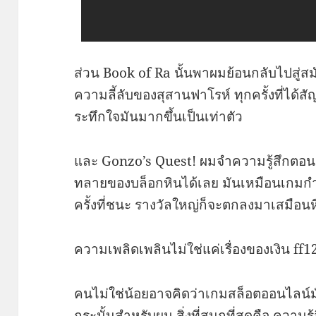
ส่วน Book of Ra นั้นพาผมย้อนกลับไปสู่สมั
ความลี้ลับของสุสานฟาโรห์ ทุกครั้งที่ได้ส
ระทึกใจมันมากขึ้นเป็นเท่าตัว
และ Gonzo’s Quest! ผมจำความรู้สึกตอนแ
ทลายของบล็อกหินได้เลย มันเหมือนเกมกำ
ครั้งที่ชนะ รางวัลใหญ่ก็จะตกลงมาเสมือน
ความเพลิดเพลินไม่ใช่แค่เรื่องของเงิน ff
คนไม่ใช่น้อยอาจคิดว่าเกมสล็อตออนไลน์ม
กระนั้นสำหรับผม สิ่งที่สนุกที่สุดคือ ความ