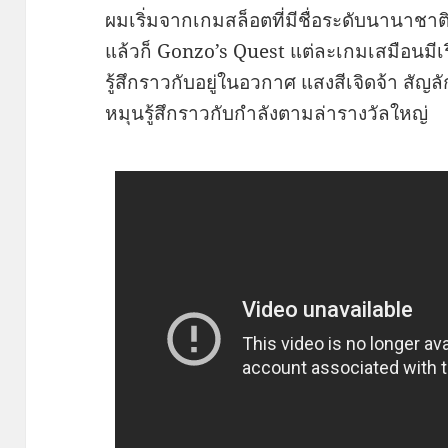
ผมเริ่มจากเกมสล็อตที่มีชื่อระดับนานาชาต
แล้วก็ Gonzo’s Quest แต่ละเกมเสมือนมี
รู้สึกราวกับอยู่ในอวกาศ แสงสีเจิดจ้า สั
หมุนรู้สึกราวกับกำลังตามล่ารางวัลใหญ่