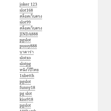
joker 123
slot168
สล็อตเว็บตรง
slot99
สล็อตเว็บตรง
JINDA888
pgslot
pussy888
บาคาร่า
slotxo
slotpg
หนังโป๊ไทย
1xbetth
pgslot
funny18
pg slot
kiss918
pgslot