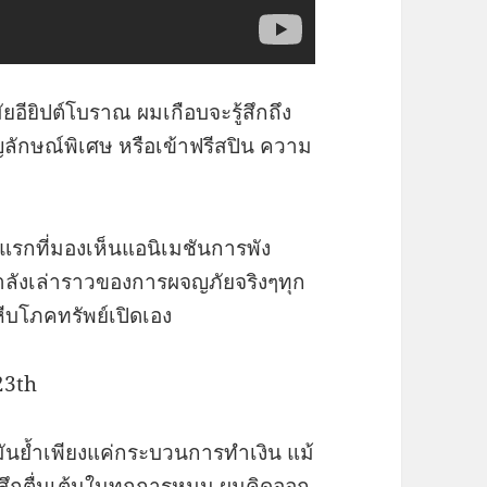
ยอียิปต์โบราณ ผมเกือบจะรู้สึกถึง
ัญลักษณ์พิเศษ หรือเข้าฟรีสปิน ความ
รกที่มองเห็นแอนิเมชันการพัง
ลังเล่าราวของการผจญภัยจริงๆทุก
หีบโภคทรัพย์เปิดเอง
123th
ันย้ำเพียงแค่กระบวนการทำเงิน แม้
รู้สึกตื่นเต้นในทุกการหมุน ผมคิดออก