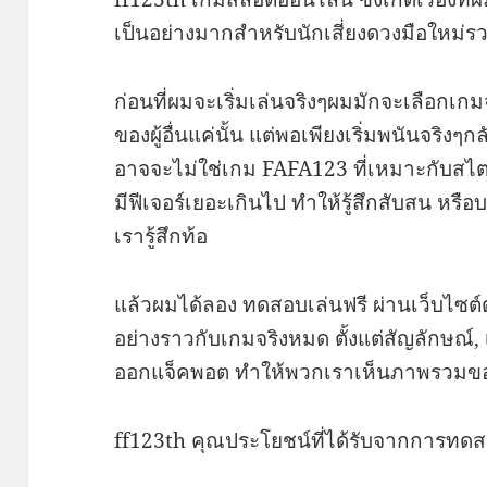
เป็นอย่างมากสำหรับนักเสี่ยงดวงมือใหม่รวม
ก่อนที่ผมจะเริ่มเล่นจริงๆผมมักจะเลือกเ
ของผู้อื่นแค่นั้น แต่พอเพียงเริ่มพนันจริง
อาจจะไม่ใช่เกม FAFA123 ที่เหมาะกับส
มีฟีเจอร์เยอะเกินไป ทำให้รู้สึกสับสน หร
เรารู้สึกท้อ
แล้วผมได้ลอง ทดสอบเล่นฟรี ผ่านเว็บไซต์ต
อย่างราวกับเกมจริงหมด ตั้งแต่สัญลักษณ์,
ออกแจ็คพอต ทำให้พวกเราเห็นภาพรวมของเ
ff123th คุณประโยชน์ที่ได้รับจากการทดส