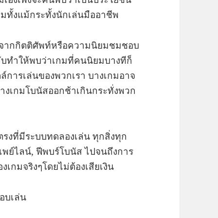
ทั้งแม้กระทั้งนักเล่นมืออาชีพ
กมจากกิตติศัพท์หรือความนิยมชมชอบ
ๆกลับทำให้พบว่าเกมที่คนนิยมบางทีก็
ไตล์การเล่นของพวกเรา บางเกมอาจ
ือบางเกมโบนัสออกช้าเกินกระทั่งพวก
รงที่มีระบบทดลองเล่น ทุกสิ่งทุก
 เพย์ไลน์, ฟีพบร์โบนัส ไปจนถึงการ
กมจริงๆโดยไม่ต้องเสียเงิน
อบเล่น