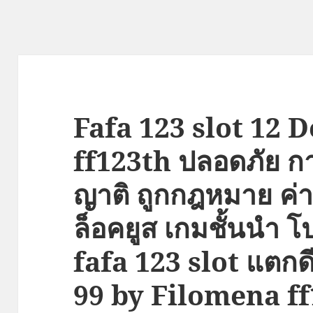
Fafa 123 slot 12
ff123th ปลอดภัย กา
ญาติ ถูกกฎหมาย ค่า
ล็อคยูส เกมชั้นนำ 
fafa 123 slot แตกด
99 by Filomena f