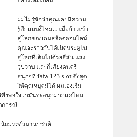
อย่างเต็มเปี่ยม
ผมไม่รู้จักว่าคุณเคยมีความ
รู้สึกแบบงี้ไหม… เมื่อก้าวเข้า
สู่โลกของเกมสล็อตออนไลน์
คุณจะราวกับได้เปิดประตูไป
สู่โลกที่เต็มไปด้วยสีสัน แสง
วูบวาบ และก็เสียงดนตรี
สนุกๆที่ fafa 123 slot ดึงดูด
ให้คุณหยุดมิได้ ผมเองเริ่ม
แค่พึงพอใจว่ามันจะสนุกมากแค่ไหน
คาดการณ์
วามนิยมระดับนานาชาติ