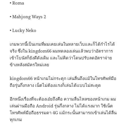
• Roma
• Mahjong Ways 2
• Lucky Neko
เกมพวกนี้เป็นเกมที่ผมเคยเล่นในหลายเว็บและก็ได้กำไรได้
จริง ซึ่งใน kingdom66 ผมทดลองเล่นแล้วพบว่าอัตราการ
เข้าโบนัสก็ยังดีดังเดิม และไม่คิดว่าโดนปรับลดอัตราจ่าย
ข้างหลังสมัครใหม่เลย
kingdom66 หน้าเกมไม่กระตุก เล่นลื่นถึงแม้ในโทรศัพท์มือ
ถือรุ่นกึ่งกลาง เน็ตไม่ต้องแรงก็เล่นได้แบบไม่สะดุด
อีกหนึ่งเรื่องที่จะต้องเอ๋ยถึงคือ ความลื่นไหลของหน้าเกม ผม
เล่นผ่านมือถือ Android รุ่นกึ่งกลาง ไม่ได้แรงมาก ใช้เน็ต
โทรศัพท์มือถือธรรมดา 4G แม้กระนั้นสามารถเข้าเล่นได้ลื่น
ทุกเกม