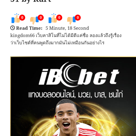
0
0
0
0
Read Time:
5 Minute, 18 Second
kingdom66 เว็บคาสิโนที่ไม่ได้มีดีแค่ชื่อ ลองแล้วถึงรู้เรื่อง
ว่าเว็บไซต์ที่คนพูดถึงมากมันไม่เหมือนกันอย่างไร