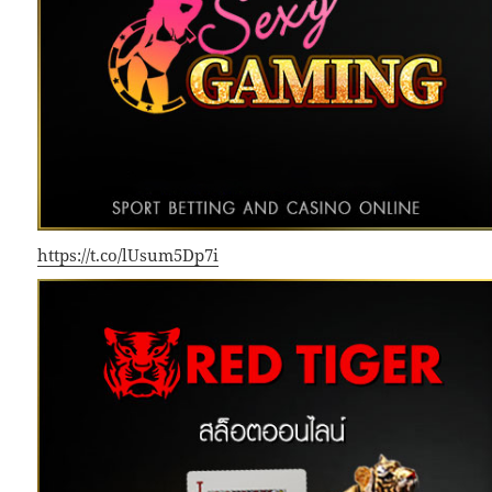
https://t.co/lUsum5Dp7i