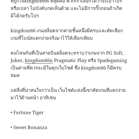
ที่ถูกใจkingdom66 ที่สุดคือ พวกเราเลือกได้ว่าจะเอาโปร
หรือเปล่า ไม่บังคับกดเห็นด้วย และไม่มีการกั๊กถอนถ้าเกิด
มิได้กดรับโปร
kingdom66 เกมสล็อตจากค่ายชั้นหนึ่งมีครบและคัดเลือก
เกมที่โบนัสแตกง่ายจริงมาไว้ให้เลือกเพียบ
คนไหนกันที่เป็นสายปั่นสล็อตจะทราบว่าเกมจาก PG Soft,
Joker,
kingdom66n
Pragmatic Play หรือ Spadegaming
เป็นค่ายที่ควรจะมีในทุกเว็บไซต์ ซึ่ง kingdom66 ก็มีครบ
หมด
แต่สิ่งที่น่าสนใจกว่าเป็น เว็บไซต์แห่งนี้เขาคัดเกมที่แตกง่าย
มาไว้ด้านหน้า อาทิเช่น
• Fortune Tiger
• Sweet Bonanza