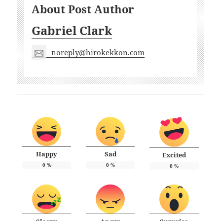
About Post Author
Gabriel Clark
noreply@hirokekkon.com
Happy
Sad
Excited
0
%
0
%
0
%