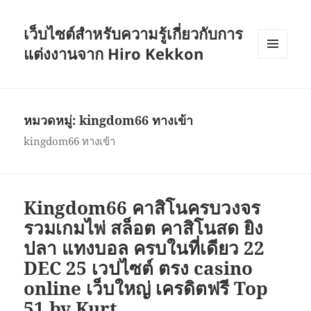
เว็บไซต์สำหรับความรู้เกี่ยวกับการ
แต่งงานจาก Hiro Kekkon
เมนู
และวิด
เจ็ต
หมวดหมู่:
kingdom66 ทางเข้า
kingdom66 ทางเข้า
Kingdom66 คาสิโนครบวงจร
รวมเกมไพ่ สล็อต คาสิโนสด ยิง
ปลา แทงบอล ครบในที่เดียว 22
DEC 25 เวปไซต์ ตรง casino
online เว็บใหญ่ เครดิตฟรี Top
51 by Kurt