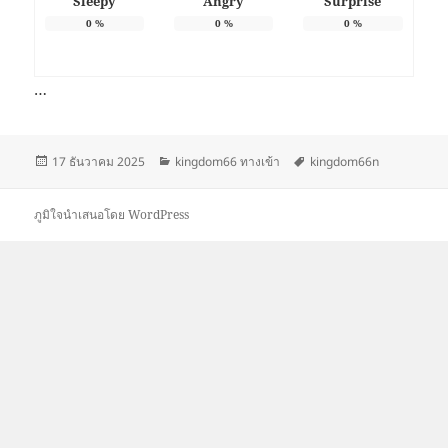
Sleepy
Angry
Surprise
0
%
0
%
0
%
…
เขียน
หมวด
ป้าย
17 ธันวาคม 2025
kingdom66 ทางเข้า
kingdom66n
เมื่อ
หมู่
กำกับ
ภูมิใจนำเสนอโดย WordPress