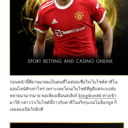
ก่อนหน้านี้ที่ผ่านมาผมเป็นคนที่ไม่ค่อยเชื่อใจเว็บไซต์คาสิโน
ออนไลน์สักเท่าไหร่ เพราะเคยโดนเว็บไซต์ที่ดูดีแต่ระบบพัง
ทลายมามากมาย พอเพียงเพื่อนส่งลิงก์
kingdom66 ทางเข้า
มาให้ กล่าวว่าเว็บไซต์นี้ราวกับคาสิโนจริงๆแถมไม่ล็อกยูส ก็
เลยลองเปิดใจอีกที