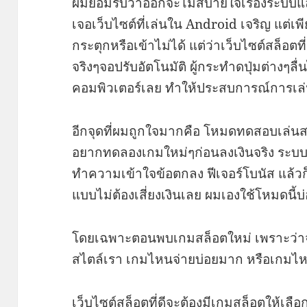
ผมยอมรับว่าออกจะไม่สบายใจเรื่องระบบแ
เจอเว็บไซต์ที่เล่นใน Android เจริญ แต่เ
กระตุกหรือเข้าไม่ได้ แต่ว่าเว็บไซต์สล็อตที่ผม
จริงๆจอปรับอัตโนมัติ ผู้กระทำดปุ่มต่างๆล
คอมพิวเตอร์เลย ทำให้ประสบการณ์การเล่นด
อีกจุดที่ผมถูกใจมากคือ โหมดทดสอบเล่นสล
อยากทดลองเกมใหม่ๆก่อนลงเงินจริง ระบบ
ทำความเข้าใจข้อตกลง ฟีเจอร์โบนัส แล้
แบบไม่ต้องเสี่ยงเงินเลย ผมเองใช้โหมดนี้บ่
โดยเฉพาะตอนพบเกมสล็อตใหม่ เพราะว่า
สไตล์เรา เกมไหนจ่ายบ่อยมาก หรือเกมไ
เว็บไซต์สล็อตที่ดีจะต้องมีเกมสล็อตให้เลือ