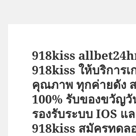
918kiss allbet24hr
918kiss ให้บริการ
คุณภาพ ทุกค่ายดัง 
100% รับของขวัญวั
รองรับระบบ IOS แ
918kiss สมัครทดลอ