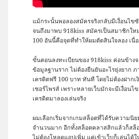
แม้กระนั้นพอลองสมัครจริงกลับมีเงื่อนไขซ
จนถึงมาพบ 918kiss สมัครเป็นสมาชิกใหม่
100 อันนี้คือจุดที่ทำให้ผมตัดสินใจลอง เนื
ขั้นตอนลงทะเบียนของ 918kiss ค่อนข้างจะ
ข้อมูลฐานราก ไม่ต้องยืนยันอะไรยุ่งยาก ภ
เครดิตฟรี 100 บาท ทันที โดยไม่ต้องฝากเง
เซอร์ไพรส์ เพราะหลายเว็บมักจะมีเงื่อนไ
เครดิตมาลองเล่นจริง
ผมเลือกเริ่มจากเกมสล็อตที่ได้รับความนิยม
จำนวนมาก อีกทั้งสล็อตคลาสสิกแล้วก็สล็อตว
ไม่ต้องโหลดแอปเพิ่ม แค่เข้าเว็บก็เล่นได้