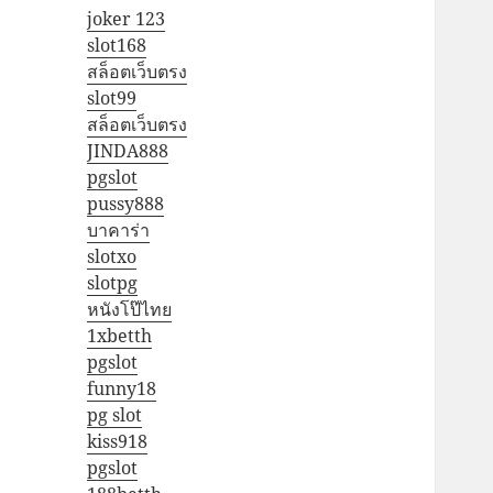
joker 123
slot168
สล็อตเว็บตรง
slot99
สล็อตเว็บตรง
JINDA888
pgslot
pussy888
บาคาร่า
slotxo
slotpg
หนังโป๊ไทย
1xbetth
pgslot
funny18
pg slot
kiss918
pgslot