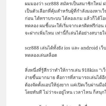
ผมมองว่า scr888 สมัครเป็นสมาชิกใหม่ ฝ
เป็นตัวเลือกที่คุ้มสำหรับผู้ที่กำลังมองห
ก่อน ได้ทราบระบบ ได้ลองเกม แล้วก็ได้โ
ทดลอง ผมชี้แนะให้เริ่มจากเครดิตฟรีก่อน แ
จะฝากเพิ่มไหม เท่านี้ก็เล่นได้อย่างสบายใ
scr888 เล่นได้ทั้งยัง ios และ android เ
ทดลองเล่นสล็อต
สิ่งหนึ่งที่รู้สึกว่าทำให้การเล่น 918kiss 
ง่ายขึ้นมากมาย คือการที่สามารถเล่นได้อี
ต้องจัดตั้งแอปให้ยุ่งยาก แค่เปิดเว็บผ่านม
โดยทันที ไม่ว่าจะอยู่ไหน เวลาไหน ก็สนุ