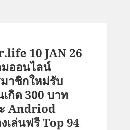
.life 10 JAN 26
เกมออนไลน์
สมาชิกใหม่รับ
นเกิด 300 บาท
ละ Andriod
งเล่นฟรี Top 94