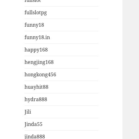
fullslot
fullslotpg
funny18
funny18.in
happy168
hengjing168
hongkong456
huayhit88
hydra888
Jili
Jinda55
jinda888