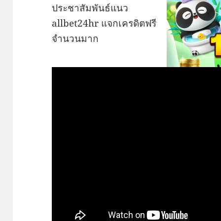
ประชาสัมพันธ์แนว
allbet24hr แจกเครดิตฟรี
จำนวนมาก