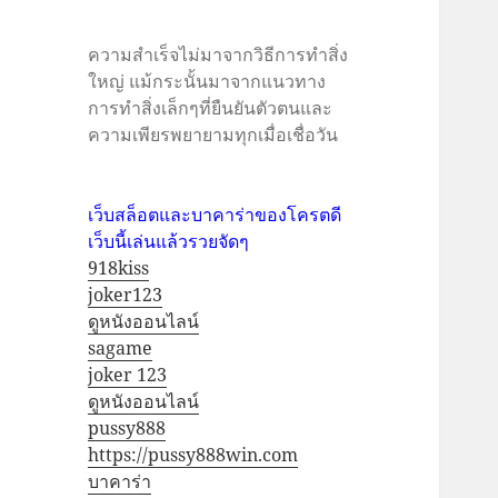
ความสำเร็จไม่มาจากวิธีการทำสิ่ง
ใหญ่ แม้กระนั้นมาจากแนวทาง
การทำสิ่งเล็กๆที่ยืนยันตัวตนและ
ความเพียรพยายามทุกเมื่อเชื่อวัน
เว็บสล็อตและบาคาร่าของโครตดี
เว็บนี้เล่นแล้วรวยจัดๆ
918kiss
joker123
ดูหนังออนไลน์
sagame
joker 123
ดูหนังออนไลน์
pussy888
https://pussy888win.com
บาคาร่า