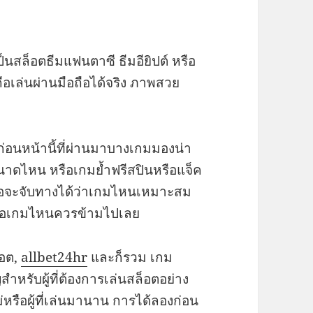
เป็นสล็อตธีมแฟนตาซี ธีมอียิปต์ หรือ
คือเล่นผ่านมือถือได้จริง ภาพสวย
 ก่อนหน้านี้ที่ผ่านมาบางเกมมองน่า
กขนาดไหน หรือเกมย้ำฟรีสปินหรือแจ็ค
อจะจับทางได้ว่าเกมไหนเหมาะสม
รือเกมไหนควรข้ามไปเลย
็อต,
allbet24hr
และก็รวม เกม
ำหรับผู้ที่ต้องการเล่นสล็อตอย่าง
หรือผู้ที่เล่นมานาน การได้ลองก่อน