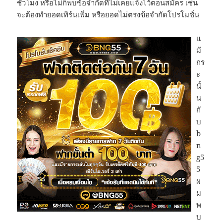
ชั่วโมง หรือไม่ก็พบข้อจำกัดที่ไม่เคยแจ้งไว้ตอนสมัคร เช่น
จะต้องทำยอดเทิร์นเพิ่ม หรือยอดไม่ตรงข้อจำกัดโปรโมชั่น
แ
ม้
กร
ะ
นั้
น
กั
บ
b
n
g5
5
ผ
ม
พ
บ