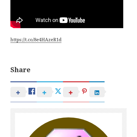
https://t.co/8e4HAzeR1d
Share