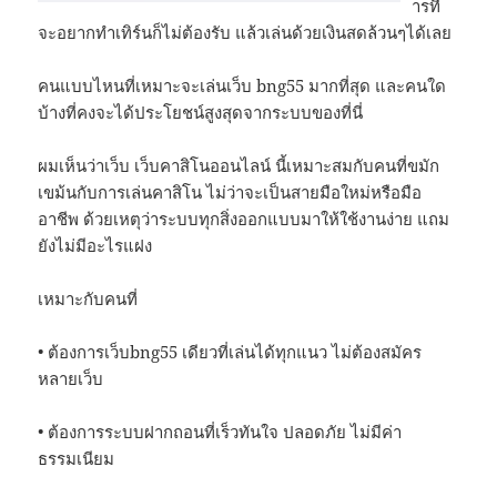
ารที่
จะอยากทำเทิร์นก็ไม่ต้องรับ แล้วเล่นด้วยเงินสดล้วนๆได้เลย
คนแบบไหนที่เหมาะจะเล่นเว็บ bng55 มากที่สุด และคนใด
บ้างที่คงจะได้ประโยชน์สูงสุดจากระบบของที่นี่
ผมเห็นว่าเว็บ เว็บคาสิโนออนไลน์ นี้เหมาะสมกับคนที่ขมัก
เขม้นกับการเล่นคาสิโน ไม่ว่าจะเป็นสายมือใหม่หรือมือ
อาชีพ ด้วยเหตุว่าระบบทุกสิ่งออกแบบมาให้ใช้งานง่าย แถม
ยังไม่มีอะไรแฝง
เหมาะกับคนที่
• ต้องการเว็บbng55 เดียวที่เล่นได้ทุกแนว ไม่ต้องสมัคร
หลายเว็บ
• ต้องการระบบฝากถอนที่เร็วทันใจ ปลอดภัย ไม่มีค่า
ธรรมเนียม