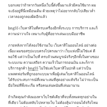
บอกเลยว่าถ้าหากวันหนึ่งเว็บนี้ดังขึ้นมาแล้วมีคนใช้มาก ผม
จะยังอยู่ที่นี่เหมือนเดิม ด้วยเหตุว่าไม่อยากกลับไปเสียเวล่ำ
เวลาลองถูกลองผิดอีกแล้ว
bng55 เว็บคาสิโนที่ครบเครื่องอีกทั้งระบบ การบริการ และก็
ความน่าวางใจ เหมาะกับผู้ที่อยากเล่นแบบมืออาชีพ
ภายหลังจากได้ลองใช้งานเว็บ เว็บคาสิโนออนไลน์ อย่างต่อ
เนื่อง ผมขอสรุปแบบตรงไปตรงมาว่า เว็บแห่งนี้ไม่ใช่แค่ ดี
พอใช้ แต่ว่าเป็นเว็บที่ ครบถ้วนสมบูรณ์จริงๆอีกทั้งในทางของ
ระบบเกม ความเสถียร ความเร็วในการถอนเงิน และก็การ
บริการลูกค้า
bng55
ไม่ใช่แค่เว็บคาสิโนปกติ แต่ว่าเป็น
แพลตฟอร์มที่ถูกออกแบบมาเพื่อผู้เล่นเว็บคาสิโนออนไลน์
ได้รับประสบการณ์ที่เหมาะสมที่สุดอย่างแท้จริง ไม่ว่าจะเป็น
มือใหม่ที่พึ่งจะเริ่ม หรือคนเล่นพนันที่เล่นมานาน
ถ้าเกิดคุณกำลังมองหาเว็บไซต์เดียวที่จบทั้งหมดทุกอย่างใน
ที่เดียว ไม่ต้องสลับไปหลายเว็บ ไม่ต้องลุ้นว่าถอนได้จริงไหม