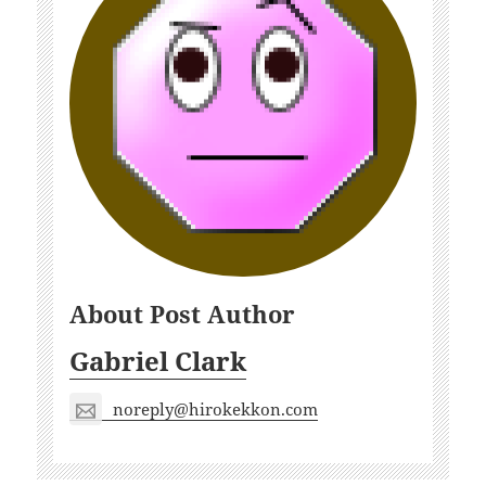
About Post Author
Gabriel Clark
noreply@hirokekkon.com