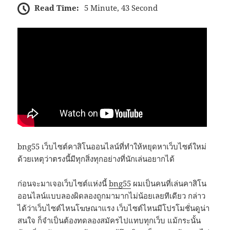
Read Time:
5 Minute, 43 Second
bng55 เว็บไซต์คาสิโนออนไลน์ที่ทำให้หยุดหาเว็บไซต์ใหม่
ด้วยเหตุว่าตรงนี้มีทุกสิ่งทุกอย่างที่นักเล่นอยากได้
ก่อนจะมาเจอเว็บไซต์แห่งนี้
bng55
ผมเป็นคนที่เล่นคาสิโน
ออนไลน์แบบลองผิดลองถูกมามากไม่น้อยเลยทีเดียว กล่าว
ได้ว่าเว็บไซต์ไหนโฆษณาแรง เว็บไซต์ไหนมีโปรโมชั่นดูน่า
สนใจ ก็จำเป็นต้องทดลองสมัครไปแทบทุกเว็บ แม้กระนั้น