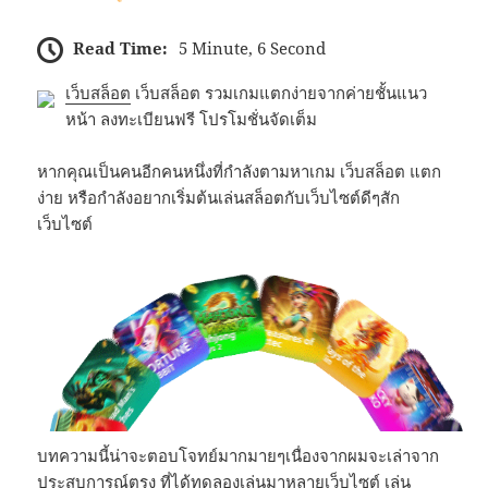
Read Time:
5 Minute, 6 Second
เว็บสล็อต
เว็บสล็อต รวมเกมแตกง่ายจากค่ายชั้นแนว
หน้า ลงทะเบียนฟรี โปรโมชั่นจัดเต็ม
หากคุณเป็นคนอีกคนหนึ่งที่กำลังตามหาเกม เว็บสล็อต แตก
ง่าย หรือกำลังอยากเริ่มต้นเล่นสล็อตกับเว็บไซต์ดีๆสัก
เว็บไซต์
บทความนี้น่าจะตอบโจทย์มากมายๆเนื่องจากผมจะเล่าจาก
ประสบการณ์ตรง ที่ได้ทดลองเล่นมาหลายเว็บไซต์ เล่น