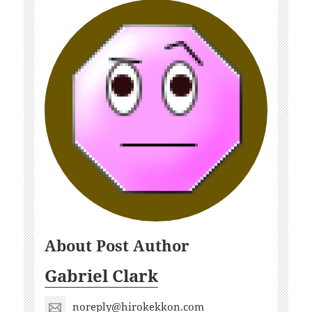
About Post Author
Gabriel Clark
noreply@hirokekkon.com