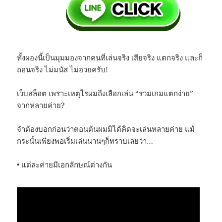
ทั้งผองนี้เป็นมุมมองจากคนที่เล่นจริง เสียจริง แตกจริง และก็
ถอนจริง ไม่มนัส ไม่อวยครับ!
เว็บสล็อต เพราะเหตุไรผมถึงเลือกเล่น “รวมเกมแตกง่าย”
จากหลายค่าย?
จำต้องบอกก่อนว่าตอนต้นผมมิได้คิดจะเล่นหลายค่าย แม้
กระนั้นเพียงพอเริ่มเล่นนานๆก็ทราบเลยว่า…
• แต่ละค่ายมีเอกลักษณ์ต่างกัน