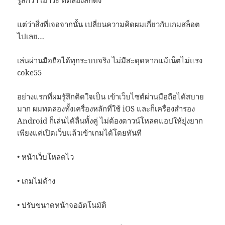
แต่ว่าสิ่งที่เจอจากนั้น เปลี่ยนความคิดผมเกี่ยวกับเกมสล็อต
ไปเลย…
เล่นผ่านมือถือได้ทุกระบบจริง ไม่มีสะดุดหากแม้เน็ตไม่แรง
coke55
อย่างแรกที่ผมรู้สึกติดใจเป็น เข้าเว็บไซต์ผ่านมือถือได้สบาย
มาก ผมทดลองทั้งเครื่องหลักที่ใช้ iOS และก็เครื่องสำรอง
Android ก็เล่นได้ลื่นทั้งคู่ ไม่ต้องดาวน์โหลดแอปให้ยุ่งยาก
เพียงแค่เปิดเว็บแล้วเข้าเกมได้โดยทันที
• หน้าเว็บโหลดไว
• เกมไม่ค้าง
• ปรับขนาดหน้าจออัตโนมัติ