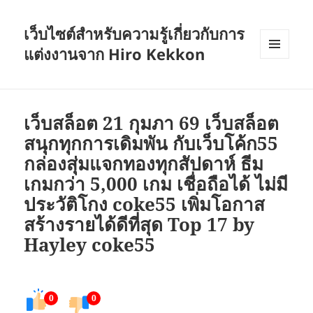
เว็บไซต์สำหรับความรู้เกี่ยวกับการ
แต่งงานจาก Hiro Kekkon
เมนู
และวิด
เจ็ต
เว็บสล็อต 21 กุมภา 69 เว็บสล็อต
สนุกทุกการเดิมพัน กับเว็บโค้ก55
กล่องสุ่มแจกทองทุกสัปดาห์ ธีม
เกมกว่า 5,000 เกม เชื่อถือได้ ไม่มี
ประวัติโกง coke55 เพิ่มโอกาส
สร้างรายได้ดีที่สุด Top 17 by
Hayley coke55
0
0