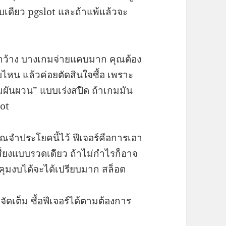
อบเดียว pgslot และถ้าแพ้แล้วจะ
ยกว้าง บางเกมจ่ายแคบมาก คุณต้อง
บไหน แล้วค่อยตัดสินใจซื้อ เพราะ
ามผันผวน” แบบเร่งสปีด ถ้าเกมมัน
lot
ุณจำประโยคนี้ไว้ ฟีเจอร์คือการเอา
่ยงแบบรวดเดียว ถ้าไม่กำไรก็อาจ
คุมงบได้จะได้เปรียบมาก สล็อต
ัดเต็ม ซื้อฟีเจอร์ได้ตามต้องการ