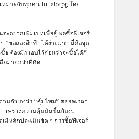
ม่เหมาะกับทุกคน fullslotpg โดย
อยากเพิ่มเบทเพื่อสู้ พอซื้อฟีเจอร์
ว่า “ขอลองอีกที” ได้ง่ายมาก นี่คือจุด
ซื้อ ต้องมีกรอบไว้ก่อนว่าจะซื้อได้กี่
เสียมากกว่าที่คิด
องถามตัวเองว่า “คุ้มไหม” ตลอดเวลา
 เพราะความคุ้มมันขึ้นกับงบ
มีหลักประเมินชัด ๆ การซื้อฟีเจอร์