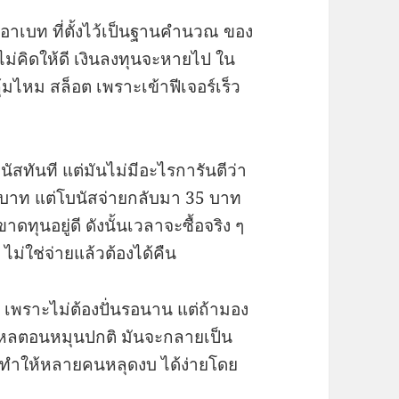
าเบท ที่ตั้งไว้เป็นฐานคำนวณ ของ
ดยไม่คิดให้ดี เงินลงทุนจะหายไป ใน
ุ้มไหม สล็อต เพราะเข้าฟีเจอร์เร็ว
นัสทันที แต่มันไม่มีอะไรการันตีว่า
75 บาท แต่โบนัสจ่ายกลับมา 35 บาท
าดทุนอยู่ดี ดังนั้นเวลาจะซื้อจริง ๆ
ไม่ใช่จ่ายแล้วต้องได้คืน
่ เพราะไม่ต้องปั่นรอนาน แต่ถ้ามอง
 ไหลตอนหมุนปกติ มันจะกลายเป็น
ซึ่งทำให้หลายคนหลุดงบ ได้ง่ายโดย