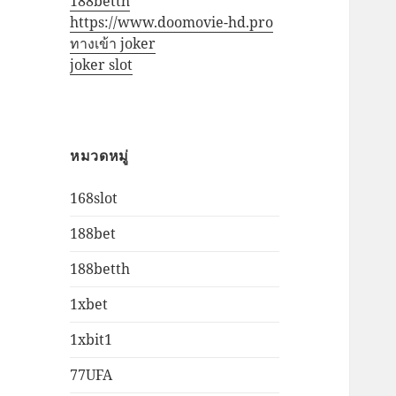
188betth
https://www.doomovie-hd.pro
ทางเข้า joker
joker slot
หมวดหมู่
168slot
188bet
188betth
1xbet
1xbit1
77UFA