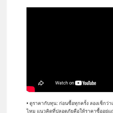
• ดูราคากับทุน: ก่อนซื้อทุกครั้ง ลองเช็กว่าเ
ไหม แนวคิดที่ปลอดภัยคือให้ราคาซื้ออยู่แ