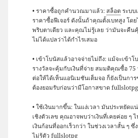
• ราคาซื้อถูกคำนวณมาแล้ว:
สล็อต
ระบบเอ
ราคาซื้อฟีเจอร์ ดังนั้นถ้าคุณตั้งเบทสูง โ
พริบตาเดียว และคุณไม่รู้เลย ว่ามันจะคืนค
ไม่ได้แปลว่าได้กำไรเสมอ
• เข้าโบนัสแล้วอาจจ่ายไม่ถึง: แม้จะเข้าโบ
รางวัลจะคุ้มกับเงินที่จ่าย สมมติคุณซื้อ 
ต่อให้ได้เห็นแอนิเมชันเต็มจอ ก็ยังเป็นการข
ต้องยอมรับก่อนว่ามีโอกาสขาด fullslotpg 
• ใช้เงินมากขึ้น: ในแง่เวลา มันประหยัดแน
เชิงตัวเลข คุณอาจพบว่าเงินที่เคยค่อย ๆ
เงินก้อนที่ออกเร็วกว่า ในช่วงเวลาสั้น ๆ 
ไม่รู้ตัว fullslotpg