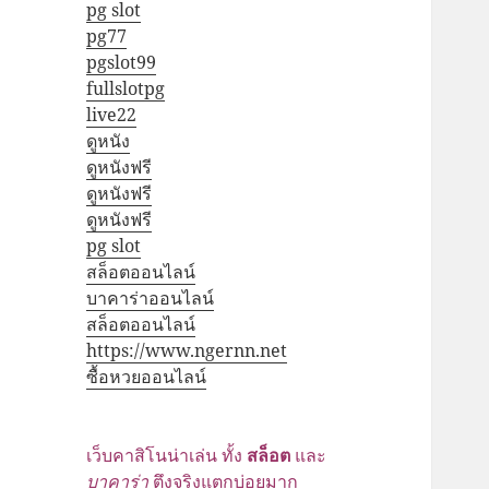
pg slot
pg77
pgslot99
fullslotpg
live22
ดูหนัง
ดูหนังฟรี
ดูหนังฟรี
ดูหนังฟรี
pg slot
สล็อตออนไลน์
บาคาร่าออนไลน์
สล็อตออนไลน์
https://www.ngernn.net
ซื้อหวยออนไลน์
เว็บคาสิโนน่าเล่น ทั้ง
สล็อต
และ
บาคาร่า
ตึงจริงแตกบ่อยมาก