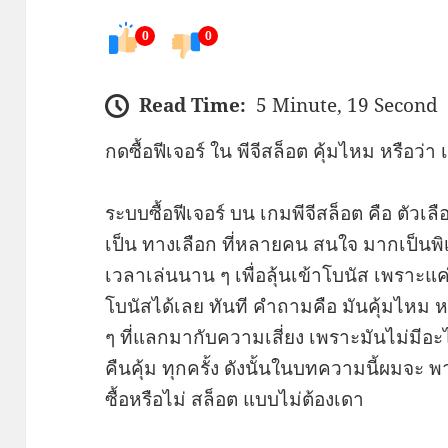
0
0
Read Time:
5 Minute, 19 Second
กดซื้อฟีเจอร์ ใน พีจีสล็อต คุ้มไหม หรือว่า
ระบบซื้อฟีเจอร์ บน เกมพีจีสล็อต คือ ตัวเล
เป็น ทางเลือก ที่หลายคน สนใจ มากเป็นพิ
เวลาเล่นนาน ๆ เพื่อลุ้นเข้าโบนัส เพราะแค่ 
โบนัสได้เลย ทันที คำถามคือ มันคุ้มไหม ห
ๆ ที่แลกมากับความเสี่ยง เพราะมันไม่มีอะไ
คืนคุ้ม ทุกครั้ง ดังนั้นในบทความนี้ผมจะ 
ซื้อหรือไม่ สล็อต แบบไม่ต้องเดา