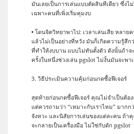
มันเลยเป็นการเล่นแบบตัดสินทีเดียว ซึ่งไ
เฉพาะคนที่เพิ่งเริ่มคุมงบ
• โดนจิตวิทยาพาไป: เวลาเล่นเสีย หลายคนจะ
แล้วไม่เป็นอย่างที่หวัง มันก็เกิดความรู้สึก
ที่ทำให้งบบาน แบบไม่ทันตั้งตัว ดังนั้นถ้าจะ
ครั้งในหนึ่งช่วงเล่น pgslot ไม่งั้นมันจะพา
3. วิธีประเมินความคุ้มก่อนกดซื้อฟีเจอร์
สุดท้ายก่อนกดซื้อฟีเจอร์ คุณไม่จำเป็นต้
แต่ควรถามว่า “เหมาะกับเราไหม” มากกว่า
จังหวะ และนิสัยการเล่นของแต่ละคน ถ้าคุณ
จะกลายเป็นเครื่องมือ ไม่ใช่กับดัก pgslot