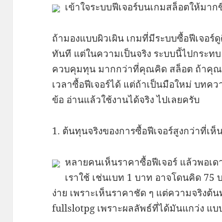
เข้าใจระบบฟีเจอร์บนเกมสล็อตให้มากขึ้
ถ้ามองแบบผิวเผิน เกมที่มีระบบซื้อฟีเจอร์ด
ทันที แต่ในความเป็นจริง ระบบนี้ไปกระทบ
ควบคุมทุน มากกว่าที่คุณคิด สล็อต ถ้าคุ
เวลาซื้อฟีเจอร์ได้ แต่ถ้าเป็นมือใหม่ บทค
ข้อ อ่านแล้วใช้งานได้จริง ไปเลยครับ
1. ต้นทุนจริงของการซื้อฟีเจอร์สูงกว่าที่เห็
หลายคนเห็นราคาซื้อฟีเจอร์ แล้วพอเดาไ
เราใช้ เช่นเบท 1 บาท อาจโดนคิด 75 บ
ง่าย เพราะเห็นราคาชัด ๆ แต่ความจริงต้นท
fullslotpg เพราะผลลัพธ์ที่ได้มันแกว่ง แ