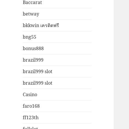
Baccarat
betway
bkkwin เครดิตฟรี
bng55
bonus888
brazil999
brazil999 slot
brazil999 slot
Casino
faro168
ff123th