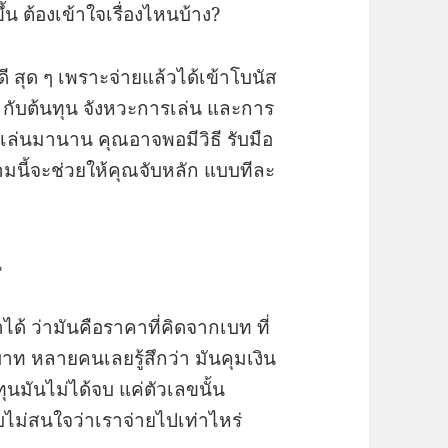
น ต้องเข้าใจเรื่องไหนบ้าง?
ูดี สุด ๆ เพราะจ่ายแล้วได้เข้าโบนัส
 กับต้นทุน จังหวะการเล่น และการ
ณเล่นมานาน คุณอาจพอมีวิธี รับมือ
วามนี้จะช่วยให้คุณจับหลัก แบบทีละ
น
ด้ ว่ามันคือราคาที่คิดจากเบท ที่
าท หลายคนเลยรู้สึกว่า มันคุมเงิน
ุนมันไม่ได้จบ แค่ตัวเลขนั้น
บบไม่สนใจว่าเราจ่ายไปเท่าไหร่